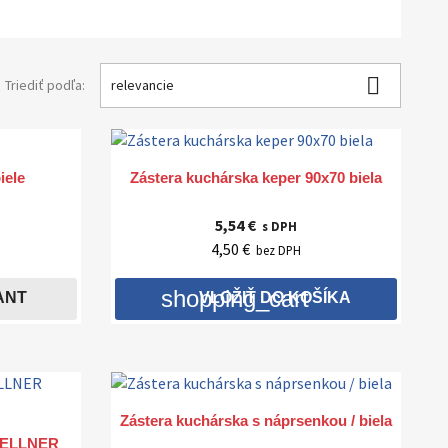

Triediť podľa:
relevancie

Rýchly náhľad
iele
Zástera kuchárska keper 90x70 biela
5,54 €
s DPH
4,50 €
bez DPH
shopping_cart
ANT
VLOŽIŤ DO KOŠÍKA

Rýchly náhľad
Zástera kuchárska s náprsenkou / biela
 KELLNER