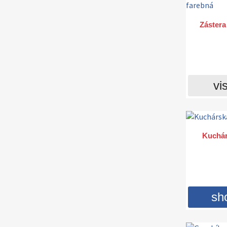
Zástera
vis
Kuchár
sh