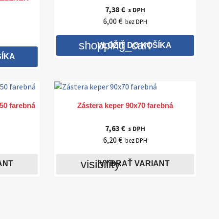
7,38 €
s DPH
6,00 €
bez DPH
shopping_cart
VLOŽIŤ DO KOŠÍKA
ŠÍKA

Rýchly náhľad
50 farebná
Zástera keper 90x70 farebná
7,63 €
s DPH
6,20 €
bez DPH
visibility
ANT
VYBRAŤ VARIANT