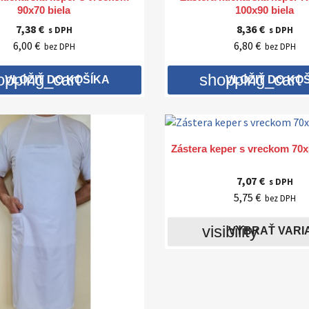
90x70 biela
100x90 biela
7,38 €
8,36 €
s DPH
s DPH
6,00 €
6,80 €
bez DPH
bez DPH
opping_cart
shopping_cart
VLOŽIŤ DO KOŠÍKA
VLOŽIŤ DO KO

Rýchly náhľad
Zástera keper s vreckom 70x
7,07 €
s DPH
5,75 €
bez DPH
visibility
VYBRAŤ VARI