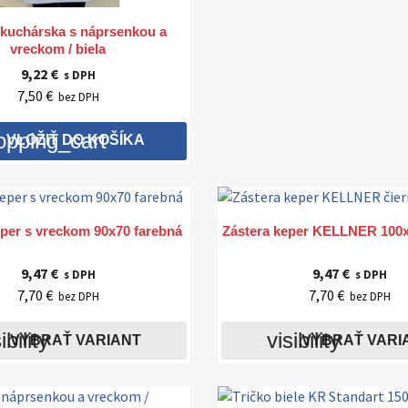

Rýchly náhľad
 kuchárska s náprsenkou a
vreckom / biela
9,22 €
s DPH
7,50 €
bez DPH
opping_cart
VLOŽIŤ DO KOŠÍKA


Rýchly náhľad
Rýchly náhľad
eper s vreckom 90x70 farebná
Zástera keper KELLNER 100x
9,47 €
9,47 €
s DPH
s DPH
7,70 €
7,70 €
bez DPH
bez DPH
ibility
visibility
VYBRAŤ VARIANT
VYBRAŤ VARI