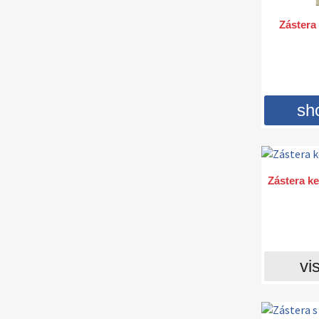
Zástera
sh
Zástera k
vis