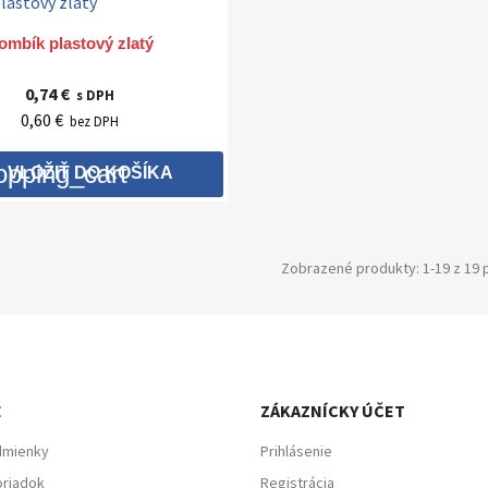

Rýchly náhľad
ombík plastový zlatý
0,74 €
s DPH
0,60 €
bez DPH
opping_cart
VLOŽIŤ DO KOŠÍKA
Zobrazené produkty: 1-19 z 19 
E
ZÁKAZNÍCKY ÚČET
dmienky
Prihlásenie
riadok
Registrácia