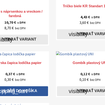

Rýchly náhľad
Tričko biele KR Standart

Rýchly náhľad
 s náprsenkou a vreckom /
farebná
4,43 €
s DPH
10,70 €
3,60 €
s DPH
bez DPH
8,70 €
bez DPH
visibility
VYBRAŤ VARI
ibility
VYBRAŤ VARIANT


Rýchly náhľad
Rýchly náhľad
ska čapica lodička papier
Gombík plastový U
0,37 €
0,12 €
s DPH
s DPH
0,30 €
0,10 €
bez DPH
bez DPH
opping_cart
visibility
VLOŽIŤ DO KOŠÍKA
VYBRAŤ VARI