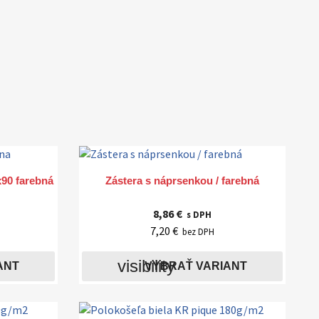

Rýchly náhľad
90 farebná
Zástera s náprsenkou / farebná
8,86 €
s DPH
7,20 €
bez DPH
visibility
ANT
VYBRAŤ VARIANT