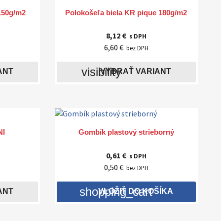

Rýchly náhľad
 150g/m2
Polokošeľa biela KR pique 180g/m2
8,12 €
s DPH
6,60 €
bez DPH
visibility
ANT
VYBRAŤ VARIANT

Rýchly náhľad
NI
Gombík plastový strieborný
0,61 €
s DPH
0,50 €
bez DPH
shopping_cart
ANT
VLOŽIŤ DO KOŠÍKA