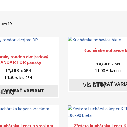
tov: 19

Rýchly náhľad
Kuchárske nohavice b

Rýchly náhľad
rsky rondon dvojradový
TANDART DR pánsky
14,64 €
s DPH
17,59 €
11,90 €
s DPH
bez DPH
14,30 €
bez DPH
visibility
VYBRAŤ VARI
ibility
VYBRAŤ VARIANT


Rýchly náhľad
Rýchly náhľad
 kuchárska keper s vreckom
Zástera kuchárska keper