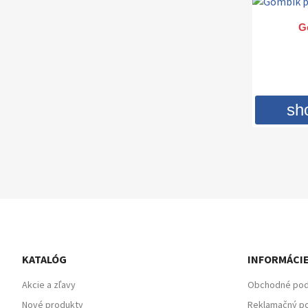
G
sh
KATALÓG
INFORMÁCI
Akcie a zľavy
Obchodné po
Nové produkty
Reklamačný po