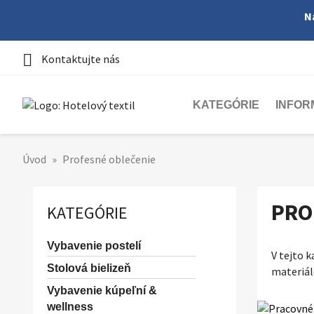
N

Kontaktujte nás
KATEGÓRIE
INFOR
Úvod
Profesné oblečenie
PRO
KATEGÓRIE
Vybavenie postelí
V tejto 
Stolová bielizeň
materiál
Vybavenie kúpeľní &
wellness