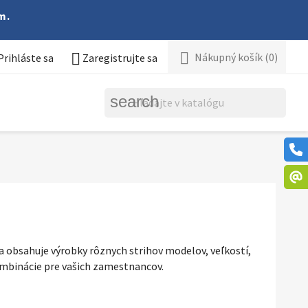
m.


Nákupný košík
(0)
Prihláste sa
Zaregistrujte sa
search
a obsahuje výrobky rôznych strihov modelov, veľkostí,
kombinácie pre vašich zamestnancov.