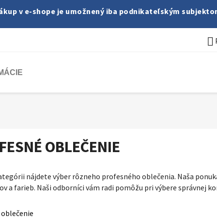
ákup v e-shope je umožnený iba podnikateľským subjekto

MÁCIE
FESNÉ OBLEČENIE
kategórii nájdete výber rôzneho profesného oblečenia. Naša ponuk
ov a farieb. Naši odborníci vám radi pomôžu pri výbere správnej 