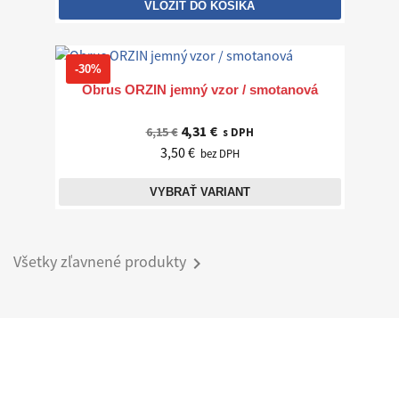
VLOŽIŤ DO KOŠÍKA
-30%
Obrus ORZIN jemný vzor / smotanová
4,31 €
6,15 €
s DPH
3,50 €
bez DPH
VYBRAŤ VARIANT
Všetky zľavnené produkty
