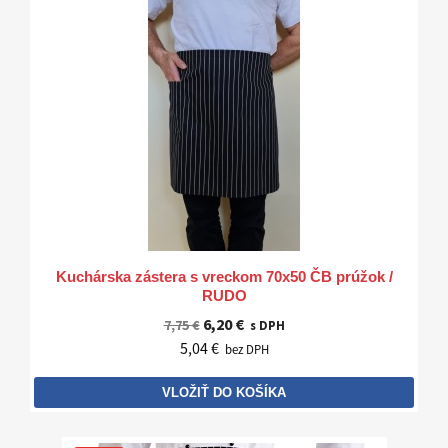
Kuchárska zástera s vreckom 70x50 ČB prúžok /
RUDO
6,20 €
7,75 €
s DPH
5,04 €
bez DPH
VLOŽIŤ DO KOŠÍKA