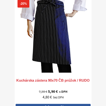
-20%
Kuchárska zástera 90x70 ČB prúžok / RUDO
5,90 €
7,38 €
s DPH
4,80 €
bez DPH