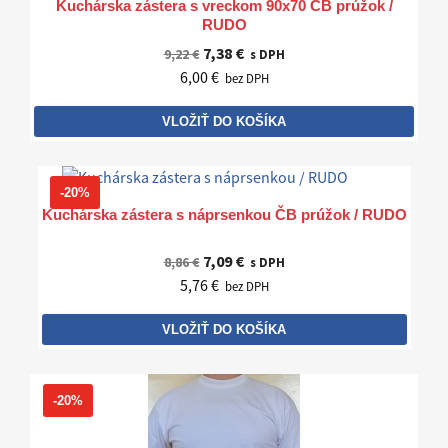
Kuchárska zástera s vreckom 90x70 ČB prúžok /
RUDO
7,38 €
9,22 €
s DPH
6,00 €
bez DPH
VLOŽIŤ DO KOŠÍKA
-20%
Kuchárska zástera s náprsenkou ČB prúžok / RUDO
7,09 €
8,86 €
s DPH
5,76 €
bez DPH
VLOŽIŤ DO KOŠÍKA
-20%