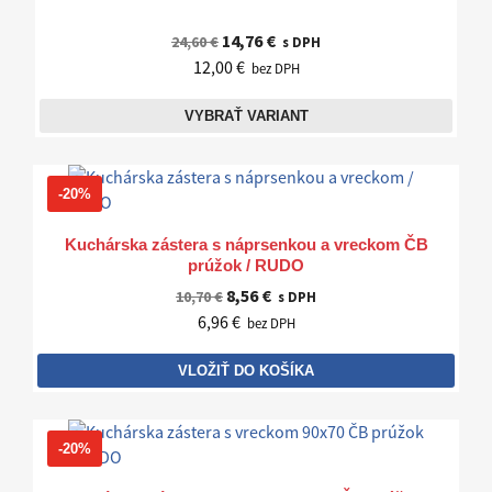
14,76 €
24,60 €
s DPH
12,00 €
bez DPH
VYBRAŤ VARIANT
-20%
Kuchárska zástera s náprsenkou a vreckom ČB
prúžok / RUDO
8,56 €
10,70 €
s DPH
6,96 €
bez DPH
VLOŽIŤ DO KOŠÍKA
-20%