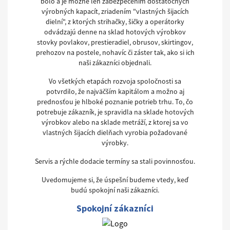
bolo a je možné len zabezpečením dostatočných
výrobných kapacít, zriadením "vlastných šijacích
dielní", z ktorých strihačky, šičky a operátorky
odvádzajú denne na sklad hotových výrobkov
stovky povlakov, prestieradiel, obrusov, skirtingov,
prehozov na postele, nohavíc či záster tak, ako si ich
naši zákazníci objednali.
Vo všetkých etapách rozvoja spoločnosti sa
potvrdilo, že najväčším kapitálom a možno aj
prednosťou je hlboké poznanie potrieb trhu. To, čo
potrebuje zákazník, je spravidla na sklade hotových
výrobkov alebo na sklade metráží, z ktorej sa vo
vlastných šijacích dielňach vyrobia požadované
výrobky.
Servis a rýchle dodacie termíny sa stali povinnosťou.
Uvedomujeme si, že úspešní budeme vtedy, keď
budú spokojní naši zákazníci.
Spokojní zákazníci