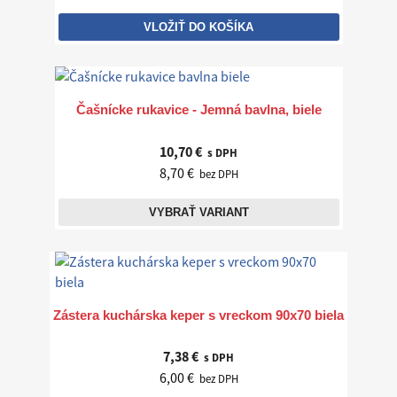
VLOŽIŤ DO KOŠÍKA
Čašnícke rukavice - Jemná bavlna, biele
10,70 €
s DPH
8,70 €
bez DPH
VYBRAŤ VARIANT
Zástera kuchárska keper s vreckom 90x70 biela
7,38 €
s DPH
6,00 €
bez DPH