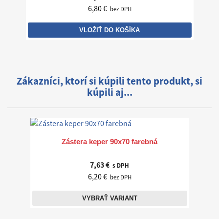
6,80 €
bez DPH
VLOŽIŤ DO KOŠÍKA
Zákazníci, ktorí si kúpili tento produkt, si
kúpili aj...
Zástera keper 90x70 farebná
7,63 €
s DPH
6,20 €
bez DPH
VYBRAŤ VARIANT