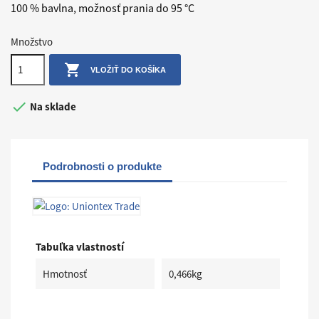
100 % bavlna, možnosť prania do 95 °C
Množstvo

VLOŽIŤ DO KOŠÍKA

Na sklade
Podrobnosti o produkte
Tabuľka vlastností
Hmotnosť
0,466kg