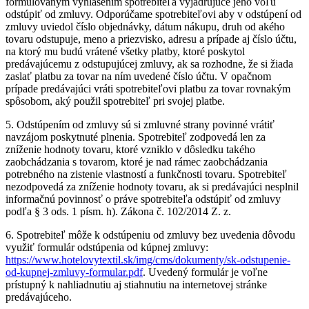
formulovaným vyhlásením spotrebiteľa vyjadrujúce jeho vôľu
odstúpiť od zmluvy. Odporúčame spotrebiteľovi aby v odstúpení od
zmluvy uviedol číslo objednávky, dátum nákupu, druh od akého
tovaru odstupuje, meno a priezvisko, adresu a prípade aj číslo účtu,
na ktorý mu budú vrátené všetky platby, ktoré poskytol
predávajúcemu z odstupujúcej zmluvy, ak sa rozhodne, že si žiada
zaslať platbu za tovar na ním uvedené číslo účtu. V opačnom
prípade predávajúci vráti spotrebiteľovi platbu za tovar rovnakým
spôsobom, aký použil spotrebiteľ pri svojej platbe.
5. Odstúpením od zmluvy sú si zmluvné strany povinné vrátiť
navzájom poskytnuté plnenia. Spotrebiteľ zodpovedá len za
zníženie hodnoty tovaru, ktoré vzniklo v dôsledku takého
zaobchádzania s tovarom, ktoré je nad rámec zaobchádzania
potrebného na zistenie vlastností a funkčnosti tovaru. Spotrebiteľ
nezodpovedá za zníženie hodnoty tovaru, ak si predávajúci nesplnil
informačnú povinnosť o práve spotrebiteľa odstúpiť od zmluvy
podľa § 3 ods. 1 písm. h). Zákona č. 102/2014 Z. z.
6. Spotrebiteľ môže k odstúpeniu od zmluvy bez uvedenia dôvodu
využiť formulár odstúpenia od kúpnej zmluvy:
https://www.hotelovytextil.sk/img/cms/dokumenty/sk-odstupenie-
od-kupnej-zmluvy-formular.pdf
. Uvedený formulár je voľne
prístupný k nahliadnutiu aj stiahnutiu na internetovej stránke
predávajúceho.