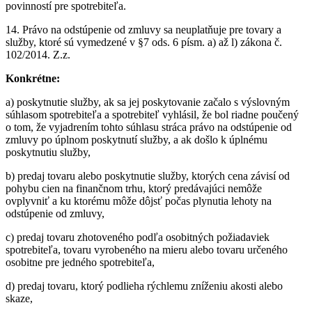
povinností pre spotrebiteľa.
14. Právo na odstúpenie od zmluvy sa neuplatňuje pre tovary a
služby, ktoré sú vymedzené v §7 ods. 6 písm. a) až l) zákona č.
102/2014. Z.z.
Konkrétne:
a) poskytnutie služby, ak sa jej poskytovanie začalo s výslovným
súhlasom spotrebiteľa a spotrebiteľ vyhlásil, že bol riadne poučený
o tom, že vyjadrením tohto súhlasu stráca právo na odstúpenie od
zmluvy po úplnom poskytnutí služby, a ak došlo k úplnému
poskytnutiu služby,
b) predaj tovaru alebo poskytnutie služby, ktorých cena závisí od
pohybu cien na finančnom trhu, ktorý predávajúci nemôže
ovplyvniť a ku ktorému môže dôjsť počas plynutia lehoty na
odstúpenie od zmluvy,
c) predaj tovaru zhotoveného podľa osobitných požiadaviek
spotrebiteľa, tovaru vyrobeného na mieru alebo tovaru určeného
osobitne pre jedného spotrebiteľa,
d) predaj tovaru, ktorý podlieha rýchlemu zníženiu akosti alebo
skaze,