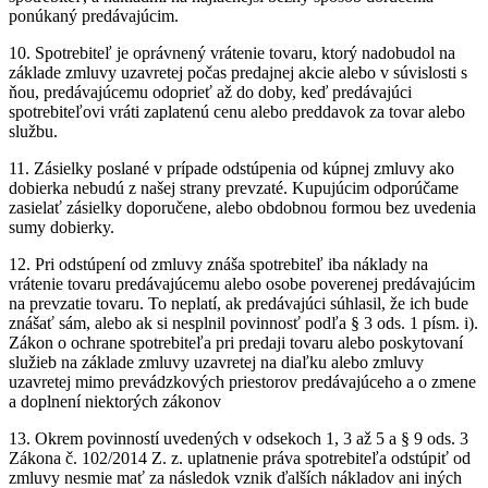
ponúkaný predávajúcim.
10. Spotrebiteľ je oprávnený vrátenie tovaru, ktorý nadobudol na
základe zmluvy uzavretej počas predajnej akcie alebo v súvislosti s
ňou, predávajúcemu odoprieť až do doby, keď predávajúci
spotrebiteľovi vráti zaplatenú cenu alebo preddavok za tovar alebo
službu.
11. Zásielky poslané v prípade odstúpenia od kúpnej zmluvy ako
dobierka nebudú z našej strany prevzaté. Kupujúcim odporúčame
zasielať zásielky doporučene, alebo obdobnou formou bez uvedenia
sumy dobierky.
12. Pri odstúpení od zmluvy znáša spotrebiteľ iba náklady na
vrátenie tovaru predávajúcemu alebo osobe poverenej predávajúcim
na prevzatie tovaru. To neplatí, ak predávajúci súhlasil, že ich bude
znášať sám, alebo ak si nesplnil povinnosť podľa § 3 ods. 1 písm. i).
Zákon o ochrane spotrebiteľa pri predaji tovaru alebo poskytovaní
služieb na základe zmluvy uzavretej na diaľku alebo zmluvy
uzavretej mimo prevádzkových priestorov predávajúceho a o zmene
a doplnení niektorých zákonov
13. Okrem povinností uvedených v odsekoch 1, 3 až 5 a § 9 ods. 3
Zákona č. 102/2014 Z. z. uplatnenie práva spotrebiteľa odstúpiť od
zmluvy nesmie mať za následok vznik ďalších nákladov ani iných