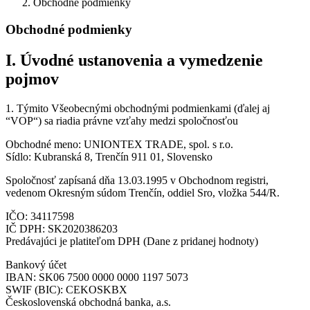
Obchodné podmienky
Obchodné podmienky
I. Úvodné ustanovenia a vymedzenie
pojmov
1. Týmito Všeobecnými obchodnými podmienkami (ďalej aj
“VOP“) sa riadia právne vzťahy medzi spoločnosťou
Obchodné meno: UNIONTEX TRADE, spol. s r.o.
Sídlo: Kubranská 8, Trenčín 911 01, Slovensko
Spoločnosť zapísaná dňa 13.03.1995 v Obchodnom registri,
vedenom Okresným súdom Trenčín, oddiel Sro, vložka 544/R.
IČO: 34117598
IČ DPH: SK2020386203
Predávajúci je platiteľom DPH (Dane z pridanej hodnoty)
Bankový účet
IBAN: SK06 7500 0000 0000 1197 5073
SWIF (BIC): CEKOSKBX
Československá obchodná banka, a.s.