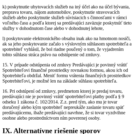
k) poskytnutie ubytovacích služieb na iný účel ako na účel bývania,
preprava tovaru, nájom automobilov, poskytnutie stravovacích
služieb alebo poskytnutie služieb súvisiacich s činnosťami v rámci
voľného času a podľa ktorej sa predávajúci zaväzuje poskytnúť tieto
služby v dohodnutom čase alebo v dohodnutej lehote,
l) poskytovanie elektronického obsahu inak ako na hmotnom nosiči,
ak sa jeho poskytovanie začalo s výslovným súhlasom spotrebiteľa a
spotrebiteľ vyhlásil, že bol riadne poučený o tom, že vyjadrením
tohto súhlasu stráca právo na odstúpenie od zmluvy.
15. V prípade odstúpenia od zmluvy Predávajúci je povinný vrátiť
Spotrebiteľovi finančné prostriedky rovnakou formou, akou ich od
Spotrebiteľa obdržal. Meniť formu vrátenia finančných prostriedkov
Spotrebiteľovi, je možné len na základe súhlasu spotrebiteľa.
16. Pri odstúpení od zmluvy, predmetom ktorej je predaj tovaru,
predávajúci nie je povinný vrátiť spotrebiteľovi platby podľa § 9
odseku 1 zákona č. 102/2014. Z.z. pred tým, ako mu je tovar
doručený alebo kým spotrebiteľ nepreukáže zaslanie tovaru späť
predávajúcemu, ibaže predávajúci navrhne, že si tovar vyzdvihne
osobne alebo prostredníctvom ním poverenej osoby.
IX. Alternatívne riešenie sporov