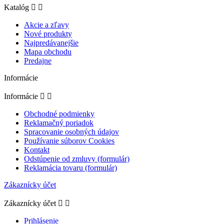
Katalóg


Akcie a zľavy
Nové produkty
Najpredávanejšie
Mapa obchodu
Predajne
Informácie
Informácie


Obchodné podmienky
Reklamačný poriadok
Spracovanie osobných údajov
Používanie súborov Cookies
Kontakt
Odstúpenie od zmluvy (formulár)
Reklamácia tovaru (formulár)
Zákaznícky účet
Zákaznícky účet


Prihlásenie