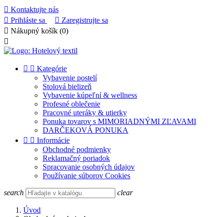

Kontaktujte nás

Prihláste sa

Zaregistrujte sa

Nákupný košík
(0)



Kategórie
Vybavenie postelí
Stolová bielizeň
Vybavenie kúpeľní & wellness
Profesné oblečenie
Pracovné uteráky & utierky
Ponuka tovarov s MIMORIADNÝMI ZĽAVAMI
DARČEKOVÁ PONUKA


Informácie
Obchodné podmienky
Reklamačný poriadok
Spracovanie osobných údajov
Používanie súborov Cookies
search
clear
Úvod