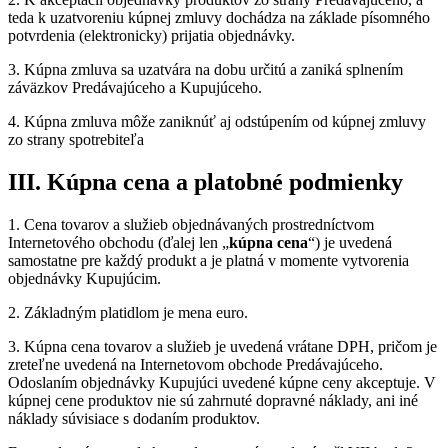
teda k uzatvoreniu kúpnej zmluvy dochádza na základe písomného
potvrdenia (elektronicky) prijatia objednávky.
3. Kúpna zmluva sa uzatvára na dobu určitú a zaniká splnením
záväzkov Predávajúceho a Kupujúceho.
4. Kúpna zmluva môže zaniknúť aj odstúpením od kúpnej zmluvy
zo strany spotrebiteľa
III. Kúpna cena a platobné podmienky
1. Cena tovarov a služieb objednávaných prostredníctvom
Internetového obchodu (ďalej len „
kúpna cena
“) je uvedená
samostatne pre každý produkt a je platná v momente vytvorenia
objednávky Kupujúcim.
2. Základným platidlom je mena euro.
3. Kúpna cena tovarov a služieb je uvedená vrátane DPH, pričom je
zreteľne uvedená na Internetovom obchode Predávajúceho.
Odoslaním objednávky Kupujúci uvedené kúpne ceny akceptuje. V
kúpnej cene produktov nie sú zahrnuté dopravné náklady, ani iné
náklady súvisiace s dodaním produktov.