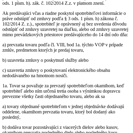
ods. 1 písm. h). zák. č. 102/2014 Z.z. v platnom znení.
Ak predávajúci včas a riadne poskytol spotrebiteľovi informácie o
práve odstúpiť od zmluvy podľa § 3 ods. 1 písm. h) zákona č.
102/2014 Z. z.)., spotrebiteľ je oprávnený aj bez uvedenia dôvodu
odstúpiť od zmluvy uzavretej na diaľku, alebo od zmluvy uzavretej
mimo prevádzkových priestorov predávajúceho do 14 dní odo dňa:
a) prevzatia tovaru podľa čl. VIII, bod 1a. týchto VOP v prípade
zmlúv, predmetom ktorých je predaj tovaru,
b) uzavretia zmluvy o poskytnutí služby alebo
c) uzavretia zmluvy o poskytovaní elektronického obsahu
nedodávaného na hmotnom nosiči.
1a. Tovar sa považuje za prevzatý spotrebiteľom okamihom, keď
spotrebiteľ alebo ním určená tretia osoba s výnimkou dopravcu
prevezme všetky časti objednaného tovaru, alebo ak sa
a) tovary objednané spotrebiteľom v jednej objednávke dodávajú
oddelene, okamihom prevzatia tovaru, ktorý bol dodaný ako
posledný,
b) dodáva tovar pozostávajúci z viacerých dielov alebo kusov,
okamihom prevzatia posledného dielu alebo posledného kusu,