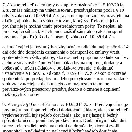
7. Ak spotrebiteľ od zmluvy odstúpi v zmysle zákona č.102/2014
Z.z., znáša náklady na vrátenie tovaru predávajúcemu podľa § 10
ods. 3 zákona č. 102/2014 Z.z., a ak odstúpi od zmluvy uzavretej na
diaľku, aj náklady na vrátenie tovaru, ktorý vzhľadom na jeho
povahu nie je možné vrátiť prostredníctvom pošty, To neplatí, ak
predávajúci súhlasil, že ich bude znášať sám, alebo ak si nesplnil
povinnosť podľa § 3 ods. 1 písm. i). zákona č. 102/2014 Z.z.
8. Predávajúci je povinný bez zbytočného odkladu, najneskôr do 14
dní odo dňa doručenia oznámenia o odstúpení od zmluvy vrátiť
spotrebiteľovi všetky platby, ktoré od neho prijal na základe zmluvy
alebo v súvislosti s ňou, vrátane nákladov na dopravu, dodanie a
poštovné a iných nákladov a poplatkov; tým nie je dotknuté
ustanovenie § 8 ods. 5. Zákona č. 102/2014 Z. z. Zákon o ochrane
spotrebiteľa pri predaji tovaru alebo poskytovaní služieb na základe
zmluvy uzavretej na diaľku alebo zmluvy uzavretej mimo
prevádzkových priestorov predávajúceho a o zmene a doplnení
niektorých zákonov
9. V zmysle § 9 ods. 3 Zákona č. 102/2014 Z. z., Predávajúci nie je
povinný uhradiť spotrebiteľovi dodatočné náklady, ak si spotrebiteľ
výslovne zvolil iný spôsob doručenia, ako je najlacnejší bežný
spôsob doručenia ponúkaný predávajúcim. Dodatočnými nákladmi
sa rozumie rozdiel medzi nákladmi na doručenie, ktoré si zvolil
spotrebiteľ, a nákladmi na najlacnejší bežný spôsob doručenia