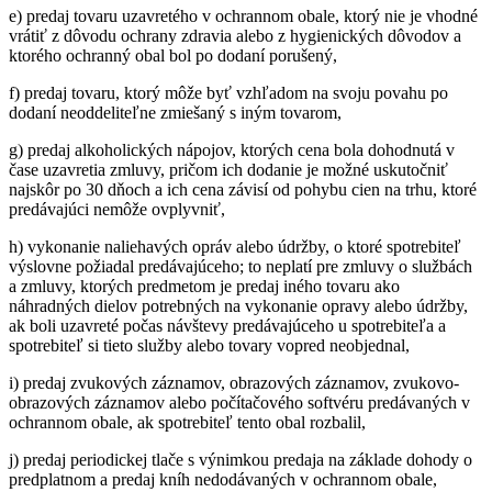
e) predaj tovaru uzavretého v ochrannom obale, ktorý nie je vhodné
vrátiť z dôvodu ochrany zdravia alebo z hygienických dôvodov a
ktorého ochranný obal bol po dodaní porušený,
f) predaj tovaru, ktorý môže byť vzhľadom na svoju povahu po
dodaní neoddeliteľne zmiešaný s iným tovarom,
g) predaj alkoholických nápojov, ktorých cena bola dohodnutá v
čase uzavretia zmluvy, pričom ich dodanie je možné uskutočniť
najskôr po 30 dňoch a ich cena závisí od pohybu cien na trhu, ktoré
predávajúci nemôže ovplyvniť,
h) vykonanie naliehavých opráv alebo údržby, o ktoré spotrebiteľ
výslovne požiadal predávajúceho; to neplatí pre zmluvy o službách
a zmluvy, ktorých predmetom je predaj iného tovaru ako
náhradných dielov potrebných na vykonanie opravy alebo údržby,
ak boli uzavreté počas návštevy predávajúceho u spotrebiteľa a
spotrebiteľ si tieto služby alebo tovary vopred neobjednal,
i) predaj zvukových záznamov, obrazových záznamov, zvukovo-
obrazových záznamov alebo počítačového softvéru predávaných v
ochrannom obale, ak spotrebiteľ tento obal rozbalil,
j) predaj periodickej tlače s výnimkou predaja na základe dohody o
predplatnom a predaj kníh nedodávaných v ochrannom obale,