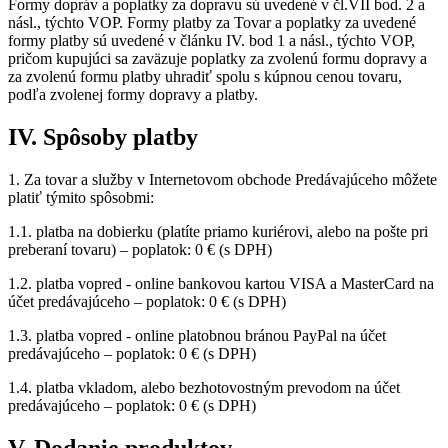
Formy dopráv a poplatky za dopravu sú uvedené v čl.VII bod. 2 a
násl., týchto VOP. Formy platby za Tovar a poplatky za uvedené
formy platby sú uvedené v článku IV. bod 1 a násl., týchto VOP,
pričom kupujúci sa zaväzuje poplatky za zvolenú formu dopravy a
za zvolenú formu platby uhradiť spolu s kúpnou cenou tovaru,
podľa zvolenej formy dopravy a platby.
IV. Spôsoby platby
1. Za tovar a služby v Internetovom obchode Predávajúceho môžete
platiť týmito spôsobmi:
1.1. platba na dobierku (platíte priamo kuriérovi, alebo na pošte pri
preberaní tovaru) – poplatok: 0 € (s DPH)
1.2. platba vopred - online bankovou kartou VISA a MasterCard na
účet predávajúceho – poplatok: 0 € (s DPH)
1.3. platba vopred - online platobnou bránou PayPal na účet
predávajúceho – poplatok: 0 € (s DPH)
1.4. platba vkladom, alebo bezhotovostným prevodom na účet
predávajúceho – poplatok: 0 € (s DPH)
V. Dodanie produktov