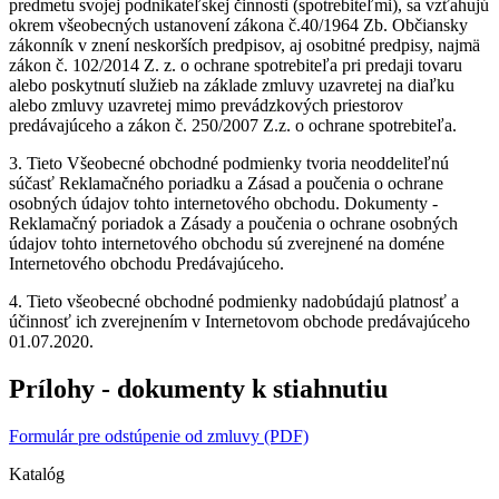
predmetu svojej podnikateľskej činnosti (spotrebiteľmi), sa vzťahujú
okrem všeobecných ustanovení zákona č.40/1964 Zb. Občiansky
zákonník v znení neskorších predpisov, aj osobitné predpisy, najmä
zákon č. 102/2014 Z. z. o ochrane spotrebiteľa pri predaji tovaru
alebo poskytnutí služieb na základe zmluvy uzavretej na diaľku
alebo zmluvy uzavretej mimo prevádzkových priestorov
predávajúceho a zákon č. 250/2007 Z.z. o ochrane spotrebiteľa.
3. Tieto Všeobecné obchodné podmienky tvoria neoddeliteľnú
súčasť Reklamačného poriadku a Zásad a poučenia o ochrane
osobných údajov tohto internetového obchodu. Dokumenty -
Reklamačný poriadok a Zásady a poučenia o ochrane osobných
údajov tohto internetového obchodu sú zverejnené na doméne
Internetového obchodu Predávajúceho.
4. Tieto všeobecné obchodné podmienky nadobúdajú platnosť a
účinnosť ich zverejnením v Internetovom obchode predávajúceho
01.07.2020.
Prílohy - dokumenty k stiahnutiu
Formulár pre odstúpenie od zmluvy (PDF)
Katalóg