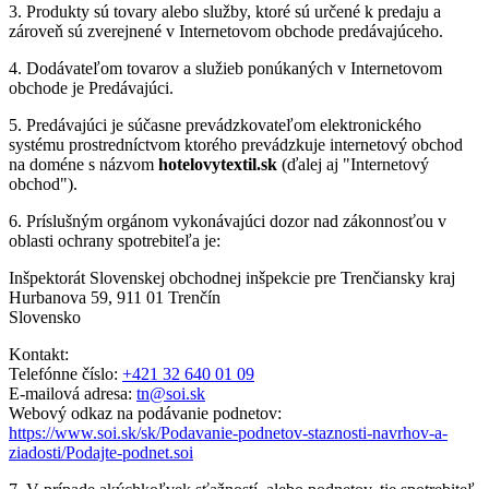
3. Produkty sú tovary alebo služby, ktoré sú určené k predaju a
zároveň sú zverejnené v Internetovom obchode predávajúceho.
4. Dodávateľom tovarov a služieb ponúkaných v Internetovom
obchode je Predávajúci.
5. Predávajúci je súčasne prevádzkovateľom elektronického
systému prostredníctvom ktorého prevádzkuje internetový obchod
na doméne s názvom
hotelovytextil.sk
(ďalej aj "Internetový
obchod").
6. Príslušným orgánom vykonávajúci dozor nad zákonnosťou v
oblasti ochrany spotrebiteľa je:
Inšpektorát Slovenskej obchodnej inšpekcie pre Trenčiansky kraj
Hurbanova 59, 911 01 Trenčín
Slovensko
Kontakt:
Telefónne číslo:
+421 32 640 01 09
E-mailová adresa:
tn@soi.sk
Webový odkaz na podávanie podnetov:
https://www.soi.sk/sk/Podavanie-podnetov-staznosti-navrhov-a-
ziadosti/Podajte-podnet.soi