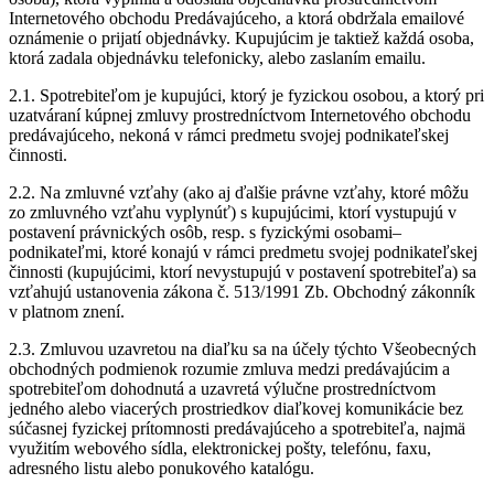
Internetového obchodu Predávajúceho, a ktorá obdržala emailové
oznámenie o prijatí objednávky. Kupujúcim je taktiež každá osoba,
ktorá zadala objednávku telefonicky, alebo zaslaním emailu.
2.1. Spotrebiteľom je kupujúci, ktorý je fyzickou osobou, a ktorý pri
uzatváraní kúpnej zmluvy prostredníctvom Internetového obchodu
predávajúceho, nekoná v rámci predmetu svojej podnikateľskej
činnosti.
2.2. Na zmluvné vzťahy (ako aj ďalšie právne vzťahy, ktoré môžu
zo zmluvného vzťahu vyplynúť) s kupujúcimi, ktorí vystupujú v
postavení právnických osôb, resp. s fyzickými osobami–
podnikateľmi, ktoré konajú v rámci predmetu svojej podnikateľskej
činnosti (kupujúcimi, ktorí nevystupujú v postavení spotrebiteľa) sa
vzťahujú ustanovenia zákona č. 513/1991 Zb. Obchodný zákonník
v platnom znení.
2.3. Zmluvou uzavretou na diaľku sa na účely týchto Všeobecných
obchodných podmienok rozumie zmluva medzi predávajúcim a
spotrebiteľom dohodnutá a uzavretá výlučne prostredníctvom
jedného alebo viacerých prostriedkov diaľkovej komunikácie bez
súčasnej fyzickej prítomnosti predávajúceho a spotrebiteľa, najmä
využitím webového sídla, elektronickej pošty, telefónu, faxu,
adresného listu alebo ponukového katalógu.