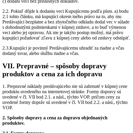
c) dodaní veci bez príslušných dokladov.
2.2. Pokiaľ dôjde k dodaniu veci Kupujúcemu podľa písm. a) bodu
2.1 tohto článku, má kupujúci okrem iného právo na to, aby mu
Predávajúci bezplatne a bez zbytočného odkladu dodal vec v súlade
s dohodnutými podmienkami v kúpnej zmluve, a to buď výmenou
veci alebo jej opravou. Ak nie je takýto postup možný, má právo
kupujúci požadovať zľavu z kúpnej ceny alebo od zmluvy odstúpiť.
2.3.Kupujúci je povinný Predávajúcemu uhradiť za riadne a včas
dodaný tovar, alebo službu riadne a včas.
VII. Prepravné – spôsoby dopravy
produktov a cena za ich dopravu
1. Prepravné náklady predávajúceho nie sú zahrnuté v kúpnej cene
produktu uvedeného na internetovej stránke. Formy dopravy sú
uvedené v čl. VII bod 2.1. a násl., týchto VOP, pričom ceny za
uvedené formy dopráv sú uvedené v čl. VII bod 2.2. a násl., týchto
VOP.
2. Spôsoby dopravy a cena za dopravu objednaných
produktov.