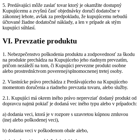
5. Predávajúci môže zaslať tovar ktorý je okamžite dostupný
Kupujúcemu a zvyšnú časť objednávky doručí dodatočne v
zákonnej lehote, avšak za predpokladu, že kupujúcemu nebudú
účtované žiadne dodatočné náklady, a len v prípade ak stým
kupujúci súhlasí.
VI. Prevzatie produktu
1. Nebezpečenstvo poškodenia produktu a zodpovednosť za škodu
na produkte prechádza na Kupujúceho jeho riadnym prevzatím,
pričom nezáleží na tom, či Kupujúci prevezme produkt osobne
alebo prostredníctvom poverenej/splnomocnenej tretej osoby.
2. Vlastnícke právo prechádza z Predávajúceho na Kupujúceho
momentom doručenia a riadneho prevzatia tovaru, alebo služby.
2.1. Kupujúci má okrem iného právo neprevziať dodaný produkt od
dopravcu najmä pokiaľ je dodaná vec iného typu alebo v prípadoch:
a) dodania veci, ktorá je v rozpore s uzavretou kúpnou zmluvou
(inej alebo poškodenej veci),
b) dodania veci v poškodenom obale alebo,