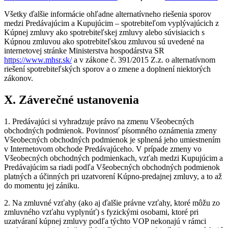
Všetky ďalšie informácie ohľadne alternatívneho riešenia sporov
medzi Predávajúcim a Kupujúcim – spotrebiteľom vyplývajúcich z
Kúpnej zmluvy ako spotrebiteľskej zmluvy alebo súvisiacich s
Kúpnou zmluvou ako spotrebiteľskou zmluvou sú uvedené na
internetovej stránke Ministerstva hospodárstva SR
https://www.mhsr.sk/
a v zákone č. 391/2015 Z.z. o alternatívnom
riešení spotrebiteľských sporov a o zmene a doplnení niektorých
zákonov.
X. Záverečné ustanovenia
1. Predávajúci si vyhradzuje právo na zmenu Všeobecných
obchodných podmienok. Povinnosť písomného oznámenia zmeny
Všeobecných obchodných podmienok je splnená jeho umiestnením
v Internetovom obchode Predávajúceho. V prípade zmeny vo
Všeobecných obchodných podmienkach, vzťah medzi Kupujúcim a
Predávajúcim sa riadi podľa Všeobecných obchodných podmienok
platných a účinných pri uzatvorení Kúpno-predajnej zmluvy, a to až
do momentu jej zániku.
2. Na zmluvné vzťahy (ako aj ďalšie právne vzťahy, ktoré môžu zo
zmluvného vzťahu vyplynúť) s fyzickými osobami, ktoré pri
uzatváraní kúpnej zmluvy podľa týchto VOP nekonajú v rámci