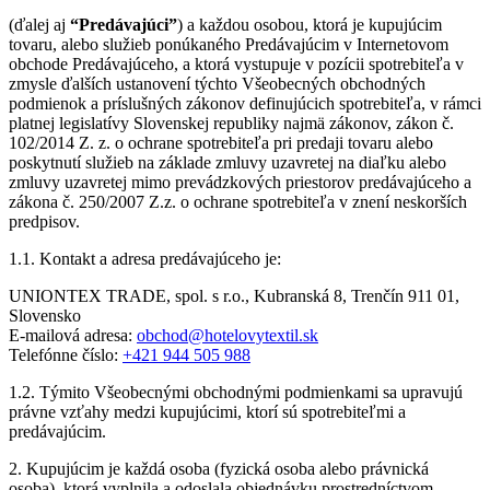
(ďalej aj
“Predávajúci”
) a každou osobou, ktorá je kupujúcim
tovaru, alebo služieb ponúkaného Predávajúcim v Internetovom
obchode Predávajúceho, a ktorá vystupuje v pozícii spotrebiteľa v
zmysle ďalších ustanovení týchto Všeobecných obchodných
podmienok a príslušných zákonov definujúcich spotrebiteľa, v rámci
platnej legislatívy Slovenskej republiky najmä zákonov, zákon č.
102/2014 Z. z. o ochrane spotrebiteľa pri predaji tovaru alebo
poskytnutí služieb na základe zmluvy uzavretej na diaľku alebo
zmluvy uzavretej mimo prevádzkových priestorov predávajúceho a
zákona č. 250/2007 Z.z. o ochrane spotrebiteľa v znení neskorších
predpisov.
1.1. Kontakt a adresa predávajúceho je:
UNIONTEX TRADE, spol. s r.o., Kubranská 8, Trenčín 911 01,
Slovensko
E-mailová adresa:
obchod@hotelovytextil.sk
Telefónne číslo:
+421 944 505 988
1.2. Týmito Všeobecnými obchodnými podmienkami sa upravujú
právne vzťahy medzi kupujúcimi, ktorí sú spotrebiteľmi a
predávajúcim.
2. Kupujúcim je každá osoba (fyzická osoba alebo právnická
osoba), ktorá vyplnila a odoslala objednávku prostredníctvom