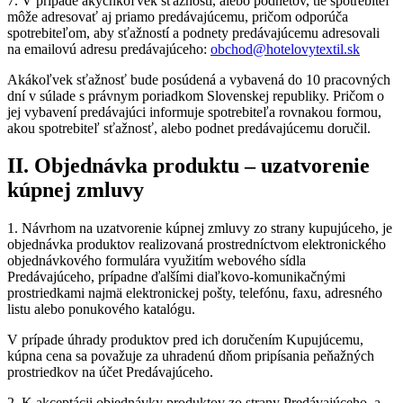
7. V prípade akýchkoľvek sťažností, alebo podnetov, tie spotrebiteľ
môže adresovať aj priamo predávajúcemu, pričom odporúča
spotrebiteľom, aby sťažností a podnety predávajúcemu adresovali
na emailovú adresu predávajúceho:
obchod@hotelovytextil.sk
Akákoľvek sťažnosť bude posúdená a vybavená do 10 pracovných
dní v súlade s právnym poriadkom Slovenskej republiky. Pričom o
jej vybavení predávajúci informuje spotrebiteľa rovnakou formou,
akou spotrebiteľ sťažnosť, alebo podnet predávajúcemu doručil.
II. Objednávka produktu – uzatvorenie
kúpnej zmluvy
1. Návrhom na uzatvorenie kúpnej zmluvy zo strany kupujúceho, je
objednávka produktov realizovaná prostredníctvom elektronického
objednávkového formulára využitím webového sídla
Predávajúceho, prípadne ďalšími diaľkovo-komunikačnými
prostriedkami najmä elektronickej pošty, telefónu, faxu, adresného
listu alebo ponukového katalógu.
V prípade úhrady produktov pred ich doručením Kupujúcemu,
kúpna cena sa považuje za uhradenú dňom pripísania peňažných
prostriedkov na účet Predávajúceho.
2. K akceptácii objednávky produktov zo strany Predávajúceho, a