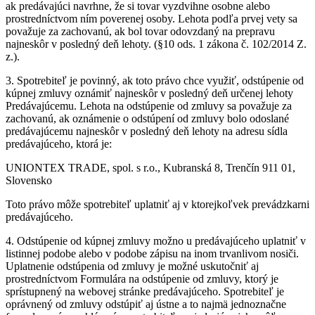
ak predávajúci navrhne, že si tovar vyzdvihne osobne alebo
prostredníctvom ním poverenej osoby. Lehota podľa prvej vety sa
považuje za zachovanú, ak bol tovar odovzdaný na prepravu
najneskôr v posledný deň lehoty. (§10 ods. 1 zákona č. 102/2014 Z.
z.).
3. Spotrebiteľ je povinný, ak toto právo chce využiť, odstúpenie od
kúpnej zmluvy oznámiť najneskôr v posledný deň určenej lehoty
Predávajúcemu. Lehota na odstúpenie od zmluvy sa považuje za
zachovanú, ak oznámenie o odstúpení od zmluvy bolo odoslané
predávajúcemu najneskôr v posledný deň lehoty na adresu sídla
predávajúceho, ktorá je:
UNIONTEX TRADE, spol. s r.o., Kubranská 8, Trenčín 911 01,
Slovensko
Toto právo môže spotrebiteľ uplatniť aj v ktorejkoľvek prevádzkarni
predávajúceho.
4. Odstúpenie od kúpnej zmluvy možno u predávajúceho uplatniť v
listinnej podobe alebo v podobe zápisu na inom trvanlivom nosiči.
Uplatnenie odstúpenia od zmluvy je možné uskutočniť aj
prostredníctvom Formulára na odstúpenie od zmluvy, ktorý je
sprístupnený na webovej stránke predávajúceho. Spotrebiteľ je
oprávnený od zmluvy odstúpiť aj ústne a to najmä jednoznačne