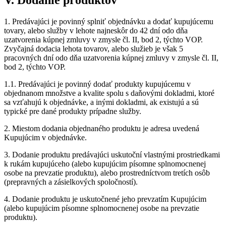
1. Predávajúci je povinný splniť objednávku a dodať kupujúcemu
tovary, alebo služby v lehote najneskôr do 42 dní odo dňa
uzatvorenia kúpnej zmluvy v zmysle čl. II, bod 2, týchto VOP.
Zvyčajná dodacia lehota tovarov, alebo služieb je však 5
pracovných dní odo dňa uzatvorenia kúpnej zmluvy v zmysle čl. II,
bod 2, týchto VOP.
1.1. Predávajúci je povinný dodať produkty kupujúcemu v
objednanom množstve a kvalite spolu s daňovými dokladmi, ktoré
sa vzťahujú k objednávke, a inými dokladmi, ak existujú a sú
typické pre dané produkty prípadne služby.
2. Miestom dodania objednaného produktu je adresa uvedená
Kupujúcim v objednávke.
3. Dodanie produktu predávajúci uskutoční vlastnými prostriedkami
k rukám kupujúceho (alebo kupujúcim písomne splnomocnenej
osobe na prevzatie produktu), alebo prostredníctvom tretích osôb
(prepravných a zásielkových spoločností).
4. Dodanie produktu je uskutočnené jeho prevzatím Kupujúcim
(alebo kupujúcim písomne splnomocnenej osobe na prevzatie
produktu).