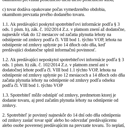
c) tovar dodáva opakovane počas vymedzeného obdobia,
okamihom prevzatia prvého dodaného tovaru.
1.1. Ak predávajúci poskytol spotrebiteľovi informácie podľa § 3
ods. 1 písm. h), zák. č. 102/2014 Z.z. v platnom znení až dodatočne,
najneskôr však do 12 mesiacov od začatia plynutia lehoty na
odstúpenie od zmluvy podľa čl. VIII bod 1. týchto VOP, lehota na
odstúpenie od zmluvy uplynie po 14 dňoch odo dňa, keď
predávajúci dodatočne splnil informačnú povinnosť.
1.2. Ak predávajúci neposkytol spotrebiteľovi informácie podľa § 3
ods. 1 písm. h) zák. č. 102/2014 Z.z. v platnom znení ani v
dodatočnej lehote podľa čl. VIII bod 1.1 týchto VOP, lehota na
odstúpenie od zmluvy uplynie po 12 mesiacoch a 14 dňoch odo dňa
začatia plynutia lehoty na odstúpenie od zmluvy podľa odseku
podľa čl. VIII bod 1. týchto VOP
1.3. Spotrebiteľ môže odstúpiť od zmluvy, predmetom ktorej je
dodanie tovaru, aj pred začatím plynutia lehoty na odstúpenie od
zmluvy.
2. Spotrebiteľ je povinný najneskôr do 14 dní odo dňa odstúpenia
od zmluvy zaslať tovar späť alebo ho odovzdať predávajúcemu
alebo osobe poverenej predávajúcim na prevzatie tovaru. To neplatí,