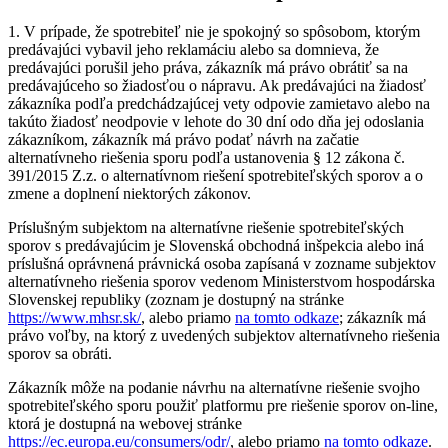
1. V prípade, že spotrebiteľ nie je spokojný so spôsobom, ktorým
predávajúci vybavil jeho reklamáciu alebo sa domnieva, že
predávajúci porušil jeho práva, zákazník má právo obrátiť sa na
predávajúceho so žiadosťou o nápravu. Ak predávajúci na žiadosť
zákazníka podľa predchádzajúcej vety odpovie zamietavo alebo na
takúto žiadosť neodpovie v lehote do 30 dní odo dňa jej odoslania
zákazníkom, zákazník má právo podať návrh na začatie
alternatívneho riešenia sporu podľa ustanovenia § 12 zákona č.
391/2015 Z.z. o alternatívnom riešení spotrebiteľských sporov a o
zmene a doplnení niektorých zákonov.
Príslušným subjektom na alternatívne riešenie spotrebiteľských
sporov s predávajúcim je Slovenská obchodná inšpekcia alebo iná
príslušná oprávnená právnická osoba zapísaná v zozname subjektov
alternatívneho riešenia sporov vedenom Ministerstvom hospodárska
Slovenskej republiky (zoznam je dostupný na stránke
https://www.mhsr.sk/
, alebo priamo
na tomto odkaze
; zákazník má
právo voľby, na ktorý z uvedených subjektov alternatívneho riešenia
sporov sa obráti.
Zákazník môže na podanie návrhu na alternatívne riešenie svojho
spotrebiteľského sporu použiť platformu pre riešenie sporov on-line,
ktorá je dostupná na webovej stránke
https://ec.europa.eu/consumers/odr/
, alebo priamo
na tomto odkaze
.