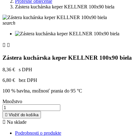
Profesné oblečenie
Zástera kuchárska keper KELLNER 100x90 biela
search


Zástera kuchárska keper KELLNER 100x90 biela
8,36 €
s DPH
6,80 €
bez DPH
100 % bavlna, možnosť prania do 95 °C
Množstvo

Vložiť do košíka

Na sklade
Podrobnosti o produkte