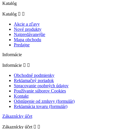
Katalóg
Katalóg


Akcie a zľavy
Nové produkty
Najpredávanejšie
Mapa obchodu
Predajne
Informácie
Informácie


Obchodné podmienky
Reklamačný poriadok
Spracovanie osobných údajov
Používanie súborov Cookies
Kontakt
Odstúpenie od zmluvy (formulár)
Reklamácia tovaru (formulár)
Zákaznícky účet
Zákaznícky účet

