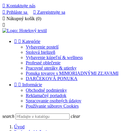

Kontaktujte nás

Prihláste sa

Zaregistrujte sa

Nákupný košík
(0)



Kategórie
Vybavenie postelí
Stolová bielizeň
Vybavenie kúpeľní & wellness
Profesné oblečenie
Pracovné uteráky & utierky
Ponuka tovarov s MIMORIADNÝMI ZĽAVAMI
DARČEKOVÁ PONUKA


Informácie
Obchodné podmienky
Reklamačný poriadok
Spracovanie osobných údajov
Používanie súborov Cookies
search
clear
Úvod