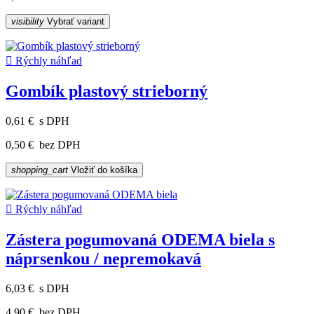
visibility
Vybrať variant

Rýchly náhľad
Gombík plastový strieborný
0,61 €
s DPH
0,50 €
bez DPH
shopping_cart
Vložiť do košíka

Rýchly náhľad
Zástera pogumovaná ODEMA biela s
náprsenkou / nepremokavá
6,03 €
s DPH
4,90 €
bez DPH