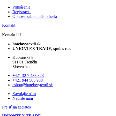
Prihlásenie
Registrácia
Obnova zabudnutého hesla
Kontakt
Kontakt


hotelovytextil.sk
UNIONTEX TRADE, spol. s r.o.
Kubranská 8
911 01 Trenčín
Slovensko
+421 32 7 433 323
+421 944 505 988
eshop@hotelovytextil.sk
Zavolajte nám
Napíšte nám
Prejsť na začiatok
UNIONTEX TRADE