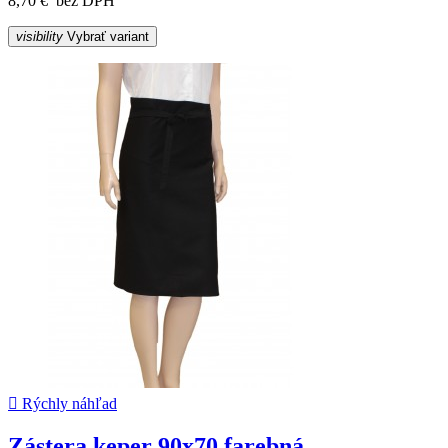
8,70 €
bez DPH
visibility
Vybrať variant

Rýchly náhľad
Zástera keper 90x70 farebná