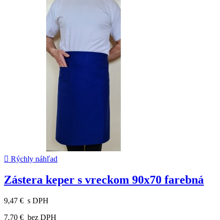

Rýchly náhľad
Zástera keper s vreckom 90x70 farebná
9,47 €
s DPH
7,70 €
bez DPH