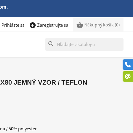
om.

Nákupný košík
(0)


Prihláste sa
Zaregistrujte sa
search
X80 JEMNÝ VZOR / TEFLON
na / 50% polyester