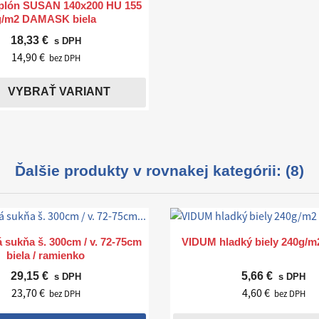
Rýchly náhľad

aplón SUSAN 140x200 HU 155
g/m2 DAMASK biela
18,33 €
s DPH
14,90 €
bez DPH
VYBRAŤ VARIANT
Ďalšie produkty v rovnakej kategórii: (8)
Rýchly náhľad
Rýchly náhľad


 sukňa š. 300cm / v. 72-75cm
VIDUM hladký biely 240g/
biela / ramienko
29,15 €
5,66 €
s DPH
s DPH
23,70 €
4,60 €
bez DPH
bez DPH