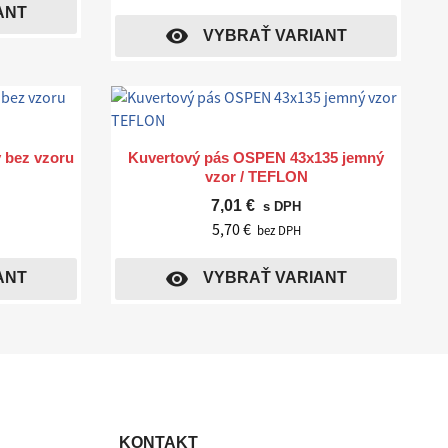
ANT
visibility
VYBRAŤ VARIANT
Rýchly náhľad

 bez vzoru
Kuvertový pás OSPEN 43x135 jemný
vzor / TEFLON
7,01 €
s DPH
5,70 €
bez DPH
visibility
ANT
VYBRAŤ VARIANT
KONTAKT