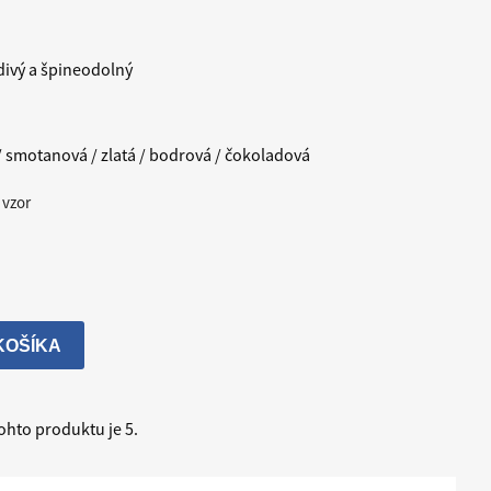
ivý a špineodolný
/ smotanová / zlatá / bodrová / čokoladová
 vzor
KOŠÍKA
hto produktu je 5.