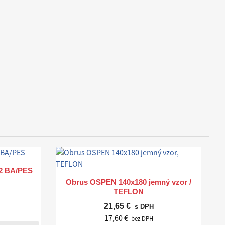
m2 BA/PES
Rýchly náhľad

Obrus OSPEN 140x180 jemný vzor /
TEFLON
21,65 €
s DPH
17,60 €
bez DPH