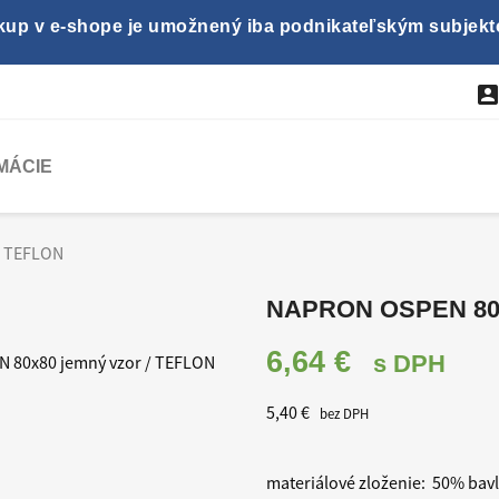
kup v e-shope je umožnený iba podnikateľským subjekt
MÁCIE
/ TEFLON
NAPRON OSPEN 80
6,64 €
s DPH
5,40 €
bez DPH
materiálové zloženie: 50% bavl