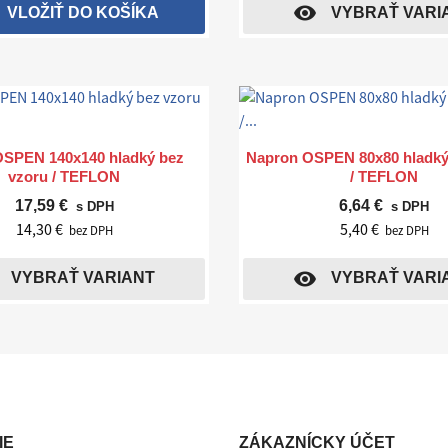
visibility
VLOŽIŤ DO KOŠÍKA
VYBRAŤ VARI
Rýchly náhľad
Rýchly náhľad


SPEN 140x140 hladký bez
Napron OSPEN 80x80 hladký
vzoru / TEFLON
/ TEFLON
17,59 €
6,64 €
s DPH
s DPH
14,30 €
5,40 €
bez DPH
bez DPH
visibility
VYBRAŤ VARIANT
VYBRAŤ VARI
IE
ZÁKAZNÍCKY ÚČET