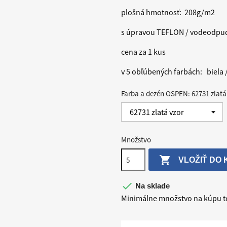
plošná hmotnosť: 208g/m2
s úpravou TEFLON / vodeodpud
cena za 1 kus
v 5 obľúbených farbách: biela 
Farba a dezén OSPEN: 62731 zlatá
Množstvo

VLOŽIŤ DO 

Na sklade
Minimálne množstvo na kúpu to