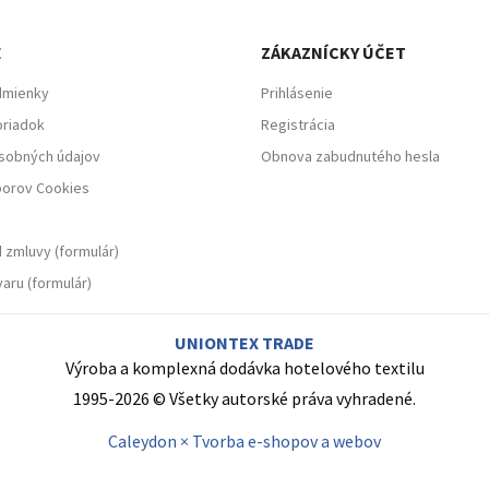
E
ZÁKAZNÍCKY ÚČET
dmienky
Prihlásenie
riadok
Registrácia
sobných údajov
Obnova zabudnutého hesla
borov Cookies
 zmluvy (formulár)
aru (formulár)
UNIONTEX TRADE
Výroba a komplexná dodávka hotelového textilu
1995-2026 © Všetky autorské práva vyhradené.
Caleydon × Tvorba e-shopov a webov