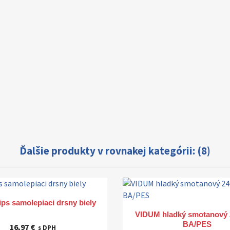
Ďalšie produkty v rovnakej kategórii: (8)
Rýchly náhľad

ps samolepiaci drsny biely
Rýchly náhľad

VIDUM hladký smotanový
BA/PES
16,97 €
s DPH