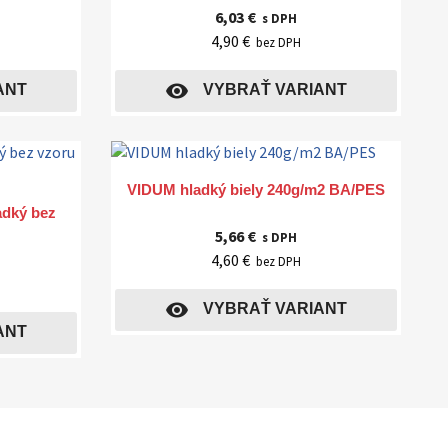
6,03 €
s DPH
4,90 €
bez DPH
visibility
ANT
VYBRAŤ VARIANT
Rýchly náhľad

VIDUM hladký biely 240g/m2 BA/PES
dký bez
5,66 €
s DPH
4,60 €
bez DPH
visibility
VYBRAŤ VARIANT
ANT