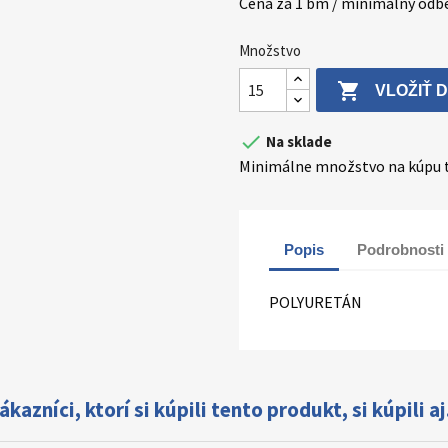
Cena za 1 bm / minimalny odb
Množstvo

VLOŽIŤ 

Na sklade
Minimálne množstvo na kúpu t
Popis
Podrobnosti
POLYURETÁN
ákazníci, ktorí si kúpili tento produkt, si kúpili aj.