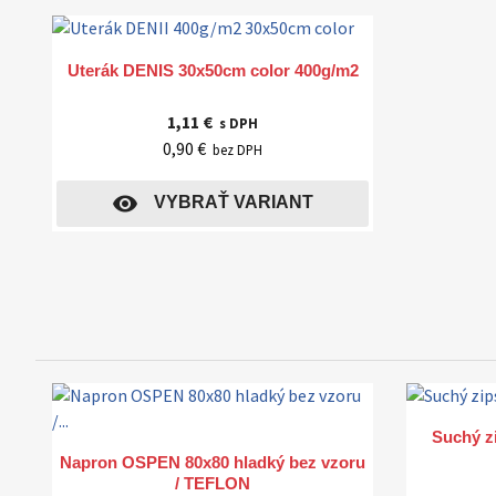
Rýchly náhľad

Uterák DENIS 30x50cm color 400g/m2
1,11 €
s DPH
0,90 €
bez DPH
visibility
VYBRAŤ VARIANT
Suchý zi
Rýchly náhľad

Napron OSPEN 80x80 hladký bez vzoru
/ TEFLON