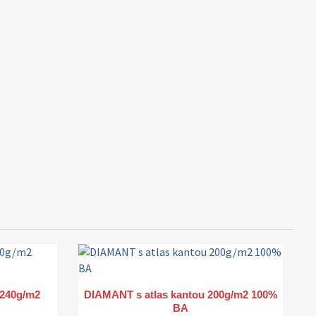
Rýchly náhľad

 240g/m2
DIAMANT s atlas kantou 200g/m2 100%
BA