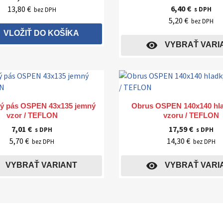
6,40 €
13,80 €
s DPH
bez DPH
5,20 €
bez DPH
VLOŽIŤ DO KOŠÍKA
visibility
VYBRAŤ VARI
Rýchly náhľad
Rýchly náhľad


ý pás OSPEN 43x135 jemný
Obrus OSPEN 140x140 hla
vzor / TEFLON
vzoru / TEFLON
7,01 €
17,59 €
s DPH
s DPH
5,70 €
14,30 €
bez DPH
bez DPH
visibility
VYBRAŤ VARIANT
VYBRAŤ VARI