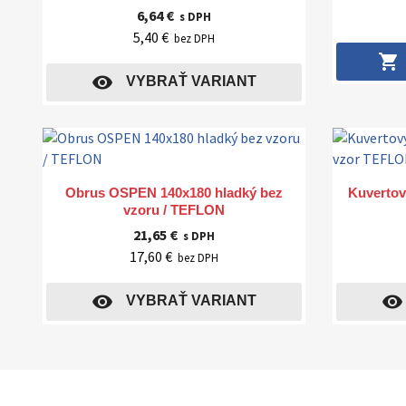
6,64 €
s DPH
5,40 €
bez DPH
shopping_cart
visibility
VYBRAŤ VARIANT
Rýchly náhľad

Obrus OSPEN 140x180 hladký bez
Kuvertov
vzoru / TEFLON
21,65 €
s DPH
17,60 €
bez DPH
visibility
visibility
VYBRAŤ VARIANT