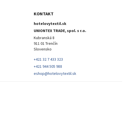
KONTAKT
hotelovytextil.sk
UNIONTEX TRADE, spol. s r.o.
Kubranská 8
911 01 Trenčín
Slovensko
+421 32 7 433 323
+421 944 505 988
eshop@hotelovytextil.sk