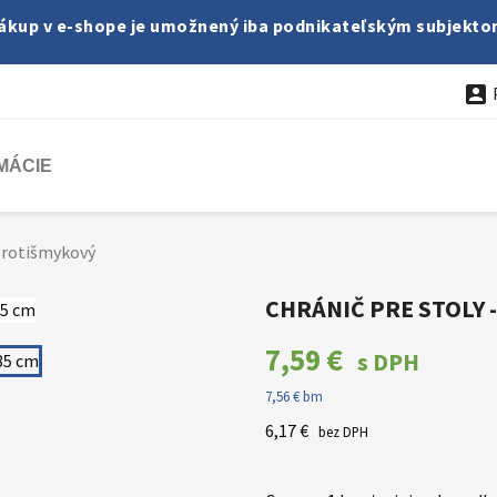
ákup v e-shope je umožnený iba podnikateľským subjekto

MÁCIE
 protišmykový
CHRÁNIČ PRE STOLY 
7,59 €
s DPH
7,56 € bm
6,17 €
bez DPH