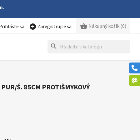
m.

Nákupný košík
(0)

Prihláste sa
Zaregistrujte sa
search
- PUR/Š. 85CM PROTIŠMYKOVÝ