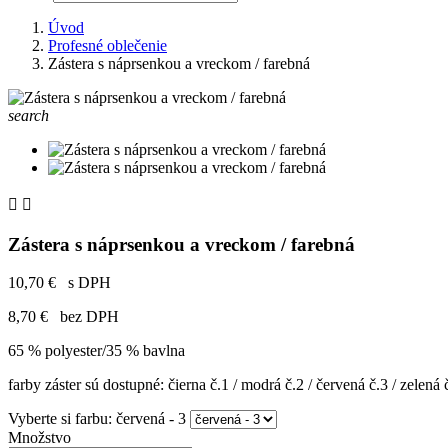
Úvod
Profesné oblečenie
Zástera s náprsenkou a vreckom / farebná
search


Zástera s náprsenkou a vreckom / farebná
10,70 €
s DPH
8,70 €
bez DPH
65 % polyester/35 % bavlna
farby záster sú dostupné: čierna č.1 / modrá č.2 / červená č.3 / zelená
Vyberte si farbu: červená - 3
Množstvo