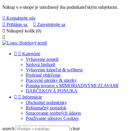
Nákup v e-shope je umožnený iba podnikateľským subjektom.

Kontaktujte nás

Prihláste sa

Zaregistrujte sa

Nákupný košík
(0)



Kategórie
Vybavenie postelí
Stolová bielizeň
Vybavenie kúpeľní & wellness
Profesné oblečenie
Pracovné uteráky & utierky
Ponuka tovarov s MIMORIADNÝMI ZĽAVAMI
DARČEKOVÁ PONUKA


Informácie
Obchodné podmienky
Reklamačný poriadok
Spracovanie osobných údajov
Používanie súborov Cookies
search
clear