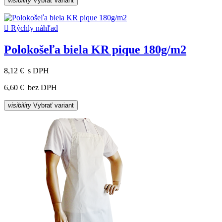
visibility
Vybrať variant

Rýchly náhľad
Polokošeľa biela KR pique 180g/m2
8,12 €
s DPH
6,60 €
bez DPH
visibility
Vybrať variant