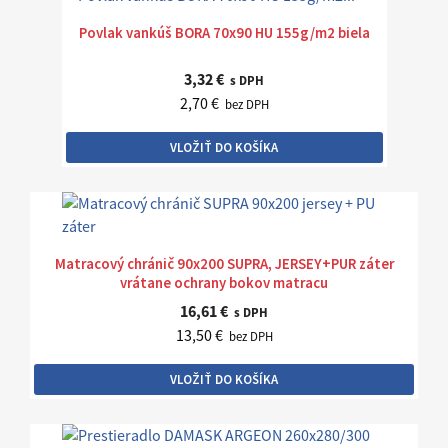
Povlak vankúš BORA 70x90 HU 155g/m2 biela
3,32 €
s DPH
2,70 €
bez DPH
VLOŽIŤ DO KOŠÍKA
Matracový chránič 90x200 SUPRA, JERSEY+PUR záter
vrátane ochrany bokov matracu
16,61 €
s DPH
13,50 €
bez DPH
VLOŽIŤ DO KOŠÍKA