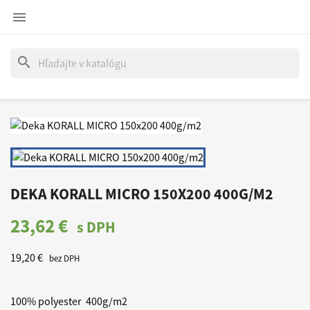

search
DEKA KORALL MICRO 150X200 400G/M2
23,62 €
s DPH
19,20 €
bez DPH
100% polyester 400g/m2