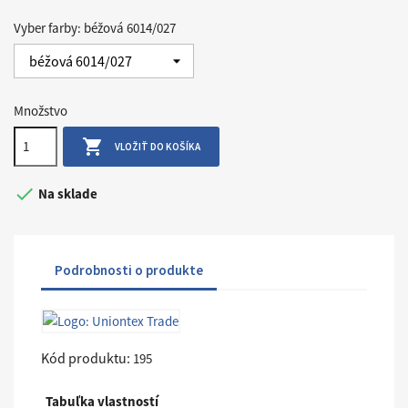
Vyber farby: béžová 6014/027
Množstvo

VLOŽIŤ DO KOŠÍKA

Na sklade
Podrobnosti o produkte
Kód produktu:
195
Tabuľka vlastností