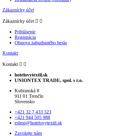
Zákaznícky účet
Zákaznícky účet


Prihlásenie
Registrácia
Obnova zabudnutého hesla
Kontakt
Kontakt


hotelovytextil.sk
UNIONTEX TRADE, spol. s r.o.
Kubranská 8
911 01 Trenčín
Slovensko
+421 32 7 433 323
+421 944 505 988
eshop@hotelovytextil.sk
Zavolajte nám