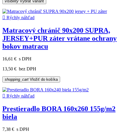
visibility
Vybrať variant

Rýchly náhľad
Matracový chránič 90x200 SUPRA,
JERSEY+PUR záter vrátane ochrany
bokov matracu
16,61 €
s DPH
13,50 €
bez DPH
shopping_cart
Vložiť do košíka

Rýchly náhľad
Prestieradlo BORA 160x260 155g/m2
biela
7,38 €
s DPH