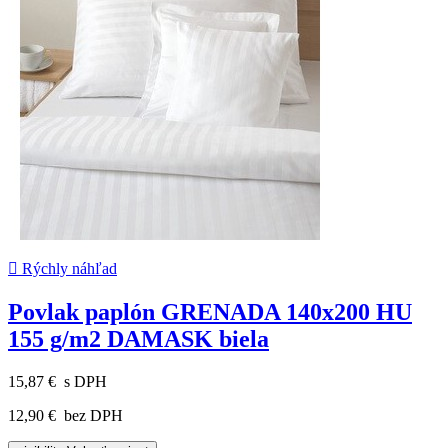

Rýchly náhľad
Povlak paplón GRENADA 140x200 HU
155 g/m2 DAMASK biela
15,87 €
s DPH
12,90 €
bez DPH