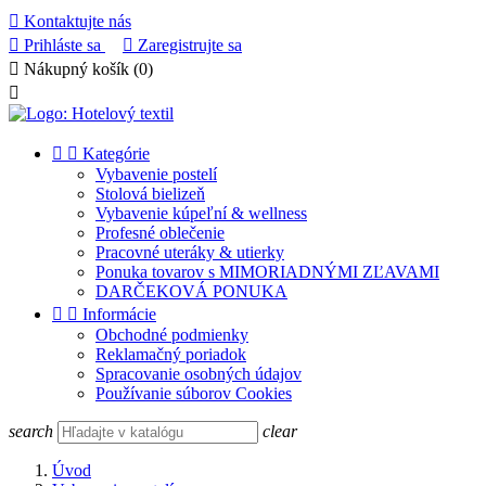

Kontaktujte nás

Prihláste sa

Zaregistrujte sa

Nákupný košík
(0)



Kategórie
Vybavenie postelí
Stolová bielizeň
Vybavenie kúpeľní & wellness
Profesné oblečenie
Pracovné uteráky & utierky
Ponuka tovarov s MIMORIADNÝMI ZĽAVAMI
DARČEKOVÁ PONUKA


Informácie
Obchodné podmienky
Reklamačný poriadok
Spracovanie osobných údajov
Používanie súborov Cookies
search
clear
Úvod