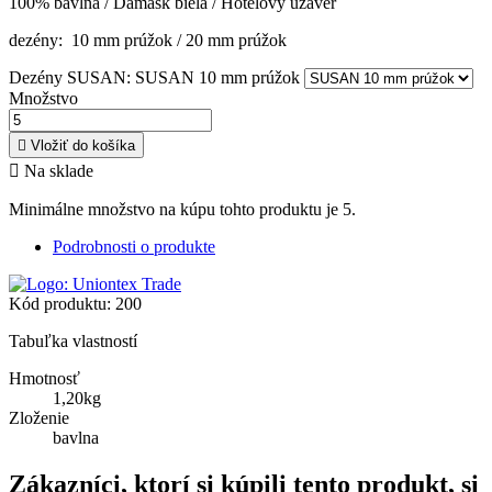
100% bavlna / Damask biela / Hotelový uzáver
dezény: 10 mm prúžok / 20 mm prúžok
Dezény SUSAN: SUSAN 10 mm prúžok
Množstvo

Vložiť do košíka

Na sklade
Minimálne množstvo na kúpu tohto produktu je 5.
Podrobnosti o produkte
Kód produktu:
200
Tabuľka vlastností
Hmotnosť
1,20kg
Zloženie
bavlna
Zákazníci, ktorí si kúpili tento produkt, si