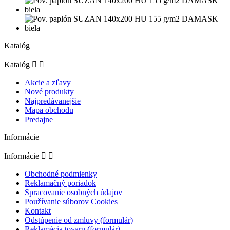
Katalóg
Katalóg


Akcie a zľavy
Nové produkty
Najpredávanejšie
Mapa obchodu
Predajne
Informácie
Informácie


Obchodné podmienky
Reklamačný poriadok
Spracovanie osobných údajov
Používanie súborov Cookies
Kontakt
Odstúpenie od zmluvy (formulár)
Reklamácia tovaru (formulár)