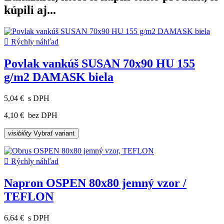
kúpili aj...

Rýchly náhľad
Povlak vankúš SUSAN 70x90 HU 155
g/m2 DAMASK biela
5,04 €
s DPH
4,10 €
bez DPH
visibility
Vybrať variant

Rýchly náhľad
Napron OSPEN 80x80 jemný vzor /
TEFLON
6,64 €
s DPH