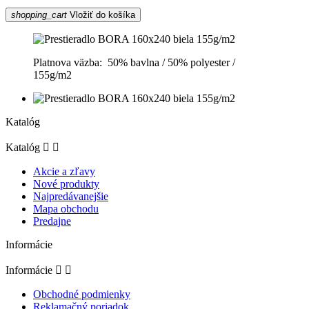
shopping_cart
Vložiť do košíka
Platnova väzba: 50% bavlna / 50% polyester /
155g/m2
Katalóg
Katalóg


Akcie a zľavy
Nové produkty
Najpredávanejšie
Mapa obchodu
Predajne
Informácie
Informácie


Obchodné podmienky
Reklamačný poriadok