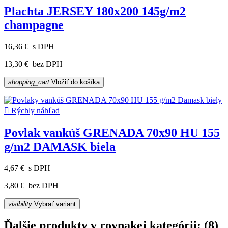
Plachta JERSEY 180x200 145g/m2
champagne
16,36 €
s DPH
13,30 €
bez DPH
shopping_cart
Vložiť do košíka

Rýchly náhľad
Povlak vankúš GRENADA 70x90 HU 155
g/m2 DAMASK biela
4,67 €
s DPH
3,80 €
bez DPH
visibility
Vybrať variant
Ďalšie produkty v rovnakej kategórii: (8)