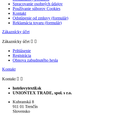
Spracovanie osobných údajov
Používanie súborov Cookies
Kontakt
Odstúpenie od zmluvy (formulár)
Reklamácia tovaru (formulár)
Zákaznícky účet
Zákaznícky účet


Prihlásenie
Registrácia
Obnova zabudnutého hesla
Kontakt
Kontakt


hotelovytextil.sk
UNIONTEX TRADE, spol. s r.o.
Kubranská 8
911 01 Trenčín
Slovensko