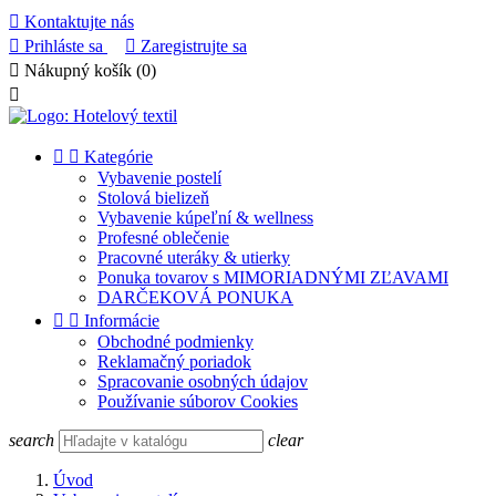

Kontaktujte nás

Prihláste sa

Zaregistrujte sa

Nákupný košík
(0)



Kategórie
Vybavenie postelí
Stolová bielizeň
Vybavenie kúpeľní & wellness
Profesné oblečenie
Pracovné uteráky & utierky
Ponuka tovarov s MIMORIADNÝMI ZĽAVAMI
DARČEKOVÁ PONUKA


Informácie
Obchodné podmienky
Reklamačný poriadok
Spracovanie osobných údajov
Používanie súborov Cookies
search
clear
Úvod