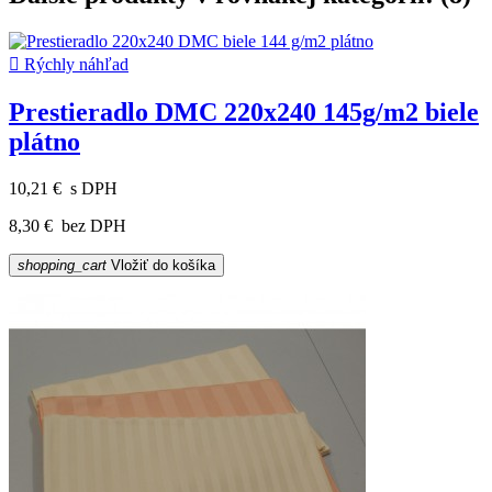

Rýchly náhľad
Prestieradlo DMC 220x240 145g/m2 biele
plátno
10,21 €
s DPH
8,30 €
bez DPH
shopping_cart
Vložiť do košíka