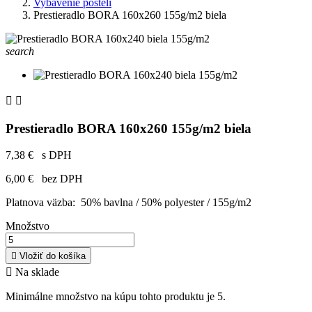
Vybavenie postelí
Prestieradlo BORA 160x260 155g/m2 biela
search


Prestieradlo BORA 160x260 155g/m2 biela
7,38 €
s DPH
6,00 €
bez DPH
Platnova väzba: 50% bavlna / 50% polyester / 155g/m2
Množstvo

Vložiť do košíka

Na sklade
Minimálne množstvo na kúpu tohto produktu je 5.