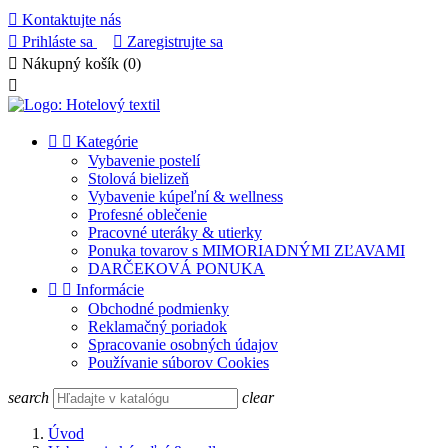

Kontaktujte nás

Prihláste sa

Zaregistrujte sa

Nákupný košík
(0)



Kategórie
Vybavenie postelí
Stolová bielizeň
Vybavenie kúpeľní & wellness
Profesné oblečenie
Pracovné uteráky & utierky
Ponuka tovarov s MIMORIADNÝMI ZĽAVAMI
DARČEKOVÁ PONUKA


Informácie
Obchodné podmienky
Reklamačný poriadok
Spracovanie osobných údajov
Používanie súborov Cookies
search
clear
Úvod