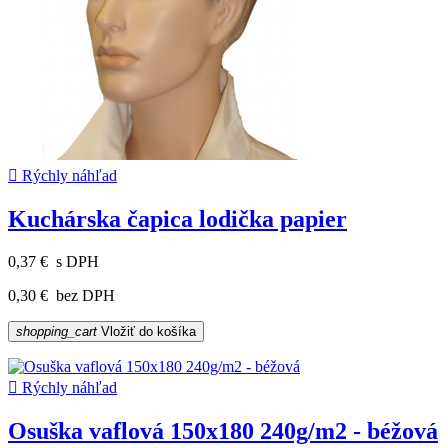

Rýchly náhľad
Kuchárska čapica lodička papier
0,37 €
s DPH
0,30 €
bez DPH
shopping_cart
Vložiť do košíka

Rýchly náhľad
Osuška vaflová 150x180 240g/m2 - béžová