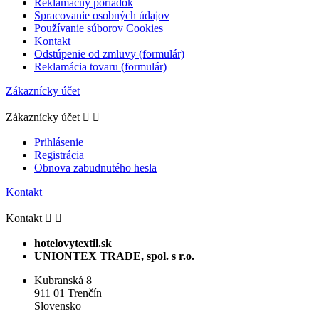
Reklamačný poriadok
Spracovanie osobných údajov
Používanie súborov Cookies
Kontakt
Odstúpenie od zmluvy (formulár)
Reklamácia tovaru (formulár)
Zákaznícky účet
Zákaznícky účet


Prihlásenie
Registrácia
Obnova zabudnutého hesla
Kontakt
Kontakt


hotelovytextil.sk
UNIONTEX TRADE, spol. s r.o.
Kubranská 8
911 01 Trenčín
Slovensko