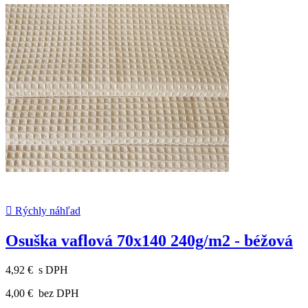

Rýchly náhľad
Osuška vaflová 70x140 240g/m2 - béžová
4,92 €
s DPH
4,00 €
bez DPH