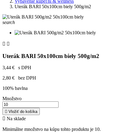
Vybavenie kúpeľní & wellness
Uterák BARI 50x100cm biely 500g/m2
search


Uterák BARI 50x100cm biely 500g/m2
3,44 €
s DPH
2,80 €
bez DPH
100% bavlna
Množstvo

Vložiť do košíka

Na sklade
Minimálne množstvo na kúpu tohto produktu je 10.