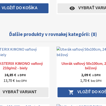
visibility
VLOŽIŤ DO KOŠÍKA
VYBRAŤ VARI
Ďalšie produkty v rovnakej kategórii: (8)
Rýchly náhľad
Rýchly náhľad


ASTERIX KIMONO vaflový
Uterák vaflový 50x100cm, 
210g/m2 - biely
béžový
16,85 €
2,09 €
s DPH
s DPH
13,70 €
1,70 €
bez DPH
bez DPH
shopping_cart
VYBRAŤ VARIANT
VLOŽIŤ DO KO