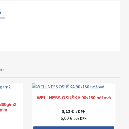
e
..
Rýchly náhľad

WELLNESS OSUŠKA 90x150 béžová
300g/m2
aním
8,12 €
s DPH
6,60 €
bez DPH