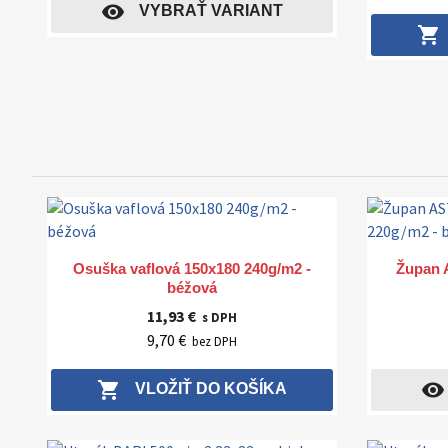
visibility
VYBRAŤ VARIANT
shopping_cart
Rýchly náhľad

Osuška vaflová 150x180 240g/m2 -
Župan 
béžová
11,93 €
s DPH
9,70 €
bez DPH
shopping_cart
visibility
VLOŽIŤ DO KOŠÍKA