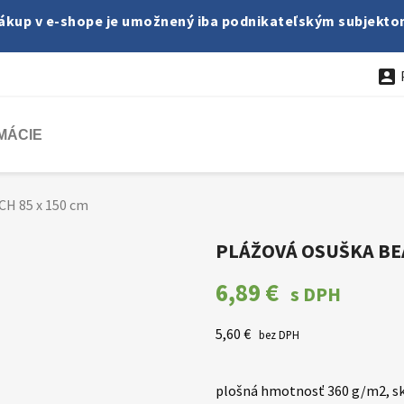
ákup v e-shope je umožnený iba podnikateľským subjekto

MÁCIE
CH 85 x 150 cm
PLÁŽOVÁ OSUŠKA BEA
6,89 €
s DPH
5,60 €
bez DPH
plošná hmotnosť 360 g/m2, sk