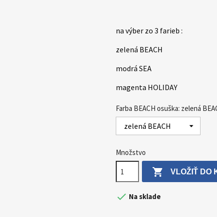
na výber zo 3 farieb :
zelená BEACH
modrá SEA
magenta HOLIDAY
Farba BEACH osuška: zelená BE
Množstvo

VLOŽIŤ DO 

Na sklade