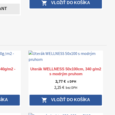
shopping_cart
VLOŽIŤ DO KOŠÍKA
ANT
Rýchly náhľad

240g/m2 -
Uterák WELLNESS 50x100cm, 340 g/m2
s modrým pruhom
2,77 €
s DPH
2,25 €
bez DPH
shopping_cart
ŠÍKA
VLOŽIŤ DO KOŠÍKA