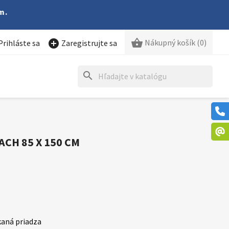
m.

Nákupný košík
(0)

Prihláste sa
Zaregistrujte sa
search
CH 85 X 150 CM
aná priadza