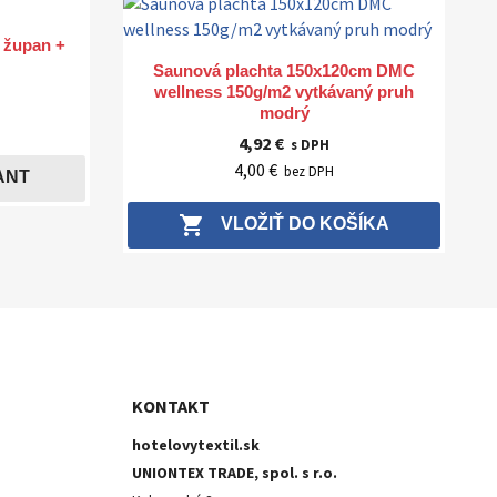
/ župan +
Rýchly náhľad

Saunová plachta 150x120cm DMC
wellness 150g/m2 vytkávaný pruh
modrý
4,92 €
s DPH
4,00 €
bez DPH
ANT
shopping_cart
VLOŽIŤ DO KOŠÍKA
KONTAKT
hotelovytextil.sk
UNIONTEX TRADE, spol. s r.o.