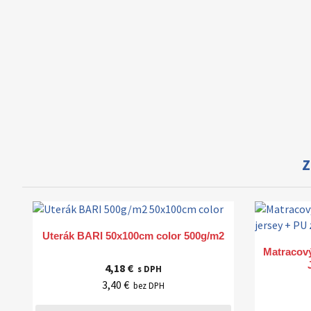
Z
Rýchly náhľad

Uterák BARI 50x100cm color 500g/m2
Matracov
4,18 €
s DPH
3,40 €
bez DPH