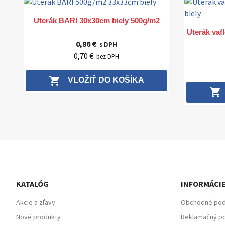
Rýchly náhľad

Uterák BARI 30x30cm biely 500g/m2
Uterák vaf
0,86 €
s DPH
0,70 €
bez DPH
shopping_cart
VLOŽIŤ DO KOŠÍKA
shopping_cart
KATALÓG
INFORMÁCI
Akcie a zľavy
Obchodné po
Nové produkty
Reklamačný po