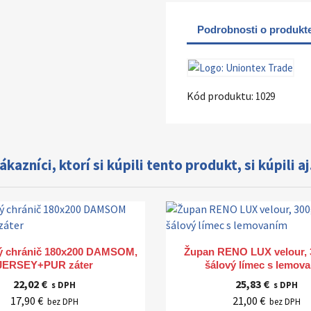
Podrobnosti o produkt
Kód produktu:
1029
ákazníci, ktorí si kúpili tento produkt, si kúpili aj.
Rýchly náhľad
Rýchly náhľad


ý chránič 180x200 DAMSOM,
Župan RENO LUX velour, 
JERSEY+PUR záter
šálový límec s lemov
22,02 €
25,83 €
s DPH
s DPH
17,90 €
21,00 €
bez DPH
bez DPH