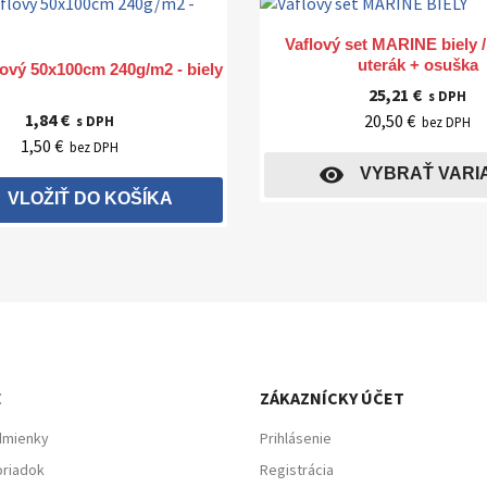
Rýchly náhľad

Vaflový set MARINE biely 
Rýchly náhľad

uterák + osuška
lový 50x100cm 240g/m2 - biely
25,21 €
s DPH
1,84 €
20,50 €
s DPH
bez DPH
1,50 €
bez DPH
visibility
VYBRAŤ VARI
VLOŽIŤ DO KOŠÍKA
E
ZÁKAZNÍCKY ÚČET
dmienky
Prihlásenie
riadok
Registrácia