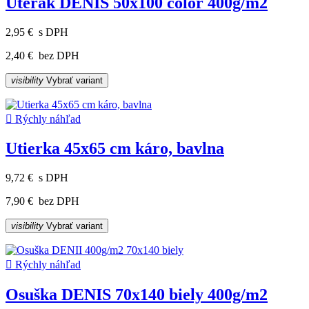
Uterák DENIS 50x100 color 400g/m2
2,95 €
s DPH
2,40 €
bez DPH
visibility
Vybrať variant

Rýchly náhľad
Utierka 45x65 cm káro, bavlna
9,72 €
s DPH
7,90 €
bez DPH
visibility
Vybrať variant

Rýchly náhľad
Osuška DENIS 70x140 biely 400g/m2