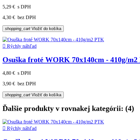
5,29 €
s DPH
4,30 €
bez DPH
shopping_cart
Vložiť do košíka

Rýchly náhľad
Osuška froté WORK 70x140cm - 410g/m2
4,80 €
s DPH
3,90 €
bez DPH
shopping_cart
Vložiť do košíka
Ďalšie produkty v rovnakej kategórii: (4)

Rýchly náhľad