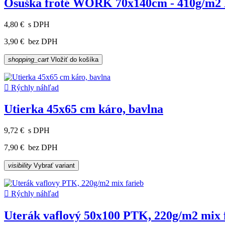
Osuška froté WORK 70x140cm - 410g/m2
4,80 €
s DPH
3,90 €
bez DPH
shopping_cart
Vložiť do košíka

Rýchly náhľad
Utierka 45x65 cm káro, bavlna
9,72 €
s DPH
7,90 €
bez DPH
visibility
Vybrať variant

Rýchly náhľad
Uterák vaflový 50x100 PTK, 220g/m2 mix 