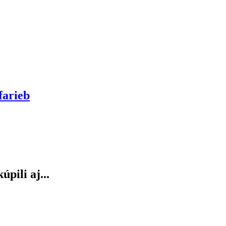
farieb
úpili aj...