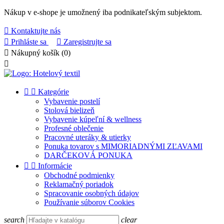
Nákup v e-shope je umožnený iba podnikateľským subjektom.

Kontaktujte nás

Prihláste sa

Zaregistrujte sa

Nákupný košík
(0)



Kategórie
Vybavenie postelí
Stolová bielizeň
Vybavenie kúpeľní & wellness
Profesné oblečenie
Pracovné uteráky & utierky
Ponuka tovarov s MIMORIADNÝMI ZĽAVAMI
DARČEKOVÁ PONUKA


Informácie
Obchodné podmienky
Reklamačný poriadok
Spracovanie osobných údajov
Používanie súborov Cookies
search
clear