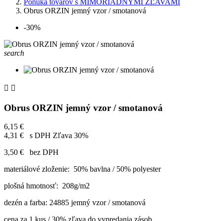
Ponuka tovarov s MIMORIADNÝMI ZĽAVAMI
Obrus ORZIN jemný vzor / smotanová
-30%
search


Obrus ORZIN jemný vzor / smotanová
6,15 €
4,31 €
s DPH
Zľava 30%
3,50 €
bez DPH
materiálové zloženie: 50% bavlna / 50% polyester
plošná hmotnosť: 208g/m2
dezén a farba: 24885 jemný vzor / smotanová
cena za 1 kus / 30% zľava do vypredania zásob