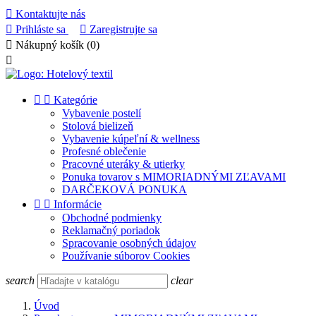

Kontaktujte nás

Prihláste sa

Zaregistrujte sa

Nákupný košík
(0)



Kategórie
Vybavenie postelí
Stolová bielizeň
Vybavenie kúpeľní & wellness
Profesné oblečenie
Pracovné uteráky & utierky
Ponuka tovarov s MIMORIADNÝMI ZĽAVAMI
DARČEKOVÁ PONUKA


Informácie
Obchodné podmienky
Reklamačný poriadok
Spracovanie osobných údajov
Používanie súborov Cookies
search
clear
Úvod