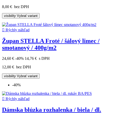
8,00 €
bez DPH
visibility
Vybrať variant

Rýchly náhľad
Župan STELLA Froté / šálový limec /
smotanový / 400g/m2
24,60 €
-40%
14,76 €
s DPH
12,00 €
bez DPH
visibility
Vybrať variant
-40%

Rýchly náhľad
Dámska blúzka rozhalenka / biela / dl.