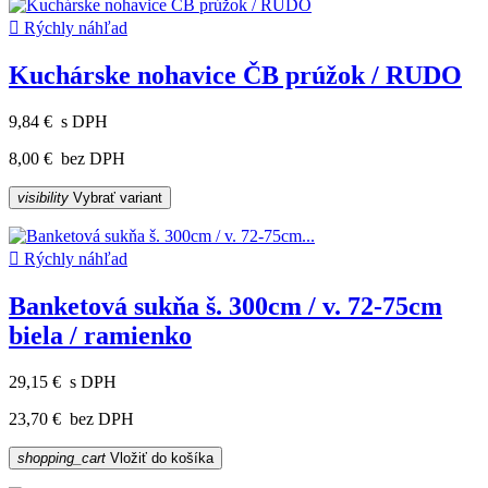

Rýchly náhľad
Kuchárske nohavice ČB prúžok / RUDO
9,84 €
s DPH
8,00 €
bez DPH
visibility
Vybrať variant

Rýchly náhľad
Banketová sukňa š. 300cm / v. 72-75cm
biela / ramienko
29,15 €
s DPH
23,70 €
bez DPH
shopping_cart
Vložiť do košíka