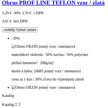
Obrus PROF LINE TEFLON vzor / zlatá
5,29 €
-30%
3,70 €
s DPH
3,01 €
bez DPH
visibility
Vybrať variant
-30%
materiálové zloženie: 50% bavlna / 50% polyester
plošná hmotnosť: 208g/m2
dezén a farba: 24885 jemný vzor / smotanová
cena za 1 kus / 30% zľava do vypredania zásob
Katalóg
Katalóg

