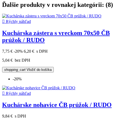
Ďalšie produkty v rovnakej kategórii: (8)

Rýchly náhľad
Kuchárska zástera s vreckom 70x50 ČB
prúžok / RUDO
7,75 €
-20%
6,20 €
s DPH
5,04 €
bez DPH
shopping_cart
Vložiť do košíka
-20%

Rýchly náhľad
Kuchárske nohavice ČB prúžok / RUDO
9,84 €
s DPH