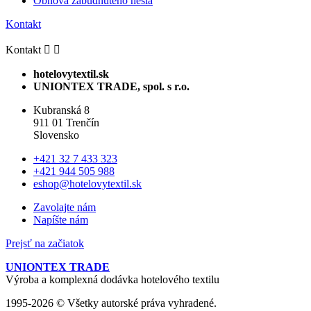
Obnova zabudnutého hesla
Kontakt
Kontakt


hotelovytextil.sk
UNIONTEX TRADE, spol. s r.o.
Kubranská 8
911 01 Trenčín
Slovensko
+421 32 7 433 323
+421 944 505 988
eshop@hotelovytextil.sk
Zavolajte nám
Napíšte nám
Prejsť na začiatok
UNIONTEX TRADE
Výroba a komplexná dodávka hotelového textilu
1995-2026 © Všetky autorské práva vyhradené.