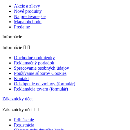
Akcie a zľavy
Nové produkty
Najpredávanejšie
Mapa obchodu
Predajne
Informácie
Informácie


Obchodné podmienky
Reklamačný poriadok
Spracovanie osobných údajov
Používanie súborov Cookies
Kontakt
Odstúpenie od zmluvy (formulár)
Reklamácia tovaru (formulár)
Zákaznícky účet
Zákaznícky účet


Prihlásenie
Registrácia