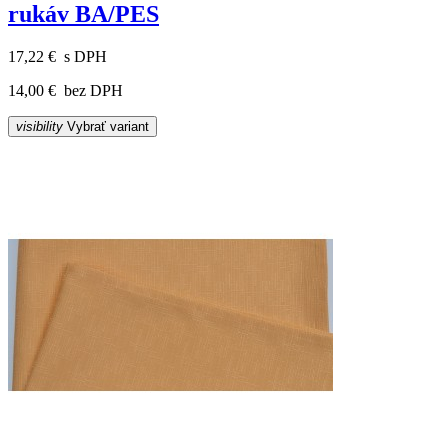
rukáv BA/PES
17,22 €
s DPH
14,00 €
bez DPH
visibility
Vybrať variant