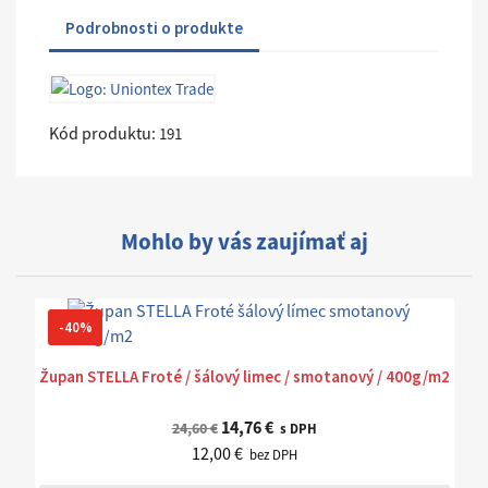
Podrobnosti o produkte
Kód produktu:
191
Mohlo by vás zaujímať aj
-40%
Župan STELLA Froté / šálový limec / smotanový / 400g/m2
14,76 €
24,60 €
s DPH
12,00 €
bez DPH