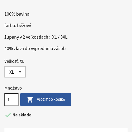
100% bavlna
farba: béžový
župany v 2 veľkostiach : XL / 3XL
40% zľava do vypredania zásob
Veľkosť: XL
Množstvo

VLOŽIŤ DO KOŠÍKA

Na sklade