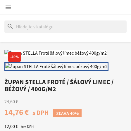

search
-40%
ŽUPAN STELLA FROTÉ / ŠÁLOVÝ LIMEC /
BÉŽOVÝ / 400G/M2
24,60 €
14,76 €
s DPH
ZĽAVA 40%
12,00 €
bez DPH