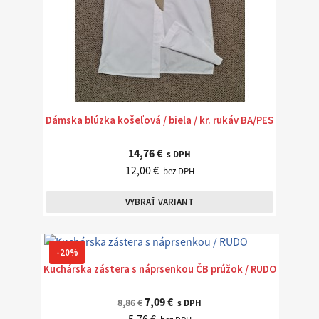
Dámska blúzka košeľová / biela / kr. rukáv BA/PES
14,76 €
s DPH
12,00 €
bez DPH
VYBRAŤ VARIANT
-20%
Kuchárska zástera s náprsenkou ČB prúžok / RUDO
7,09 €
8,86 €
s DPH
5,76 €