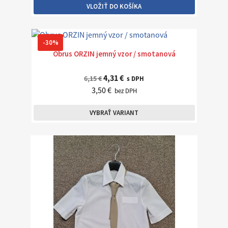
VLOŽIŤ DO KOŠÍKA
-30%
Obrus ORZIN jemný vzor / smotanová
4,31 €
6,15 €
s DPH
3,50 €
bez DPH
VYBRAŤ VARIANT