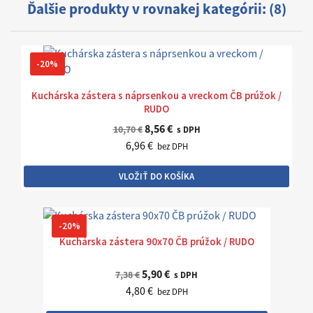
Ďalšie produkty v rovnakej kategórii: (8)
-20%
Kuchárska zástera s náprsenkou a vreckom ČB prúžok /
RUDO
8,56 €
10,70 €
s DPH
6,96 €
bez DPH
VLOŽIŤ DO KOŠÍKA
-20%
Kuchárska zástera 90x70 ČB prúžok / RUDO
5,90 €
7,38 €
s DPH
4,80 €
bez DPH