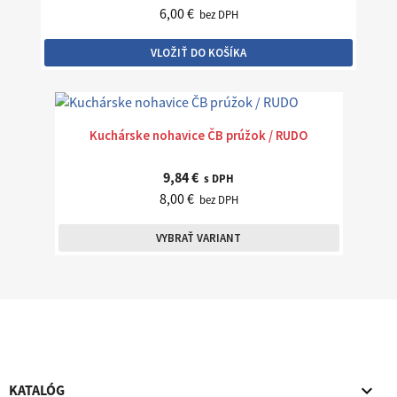
6,00 €
bez DPH
VLOŽIŤ DO KOŠÍKA
Kuchárske nohavice ČB prúžok / RUDO
9,84 €
s DPH
8,00 €
bez DPH
VYBRAŤ VARIANT

KATALÓG