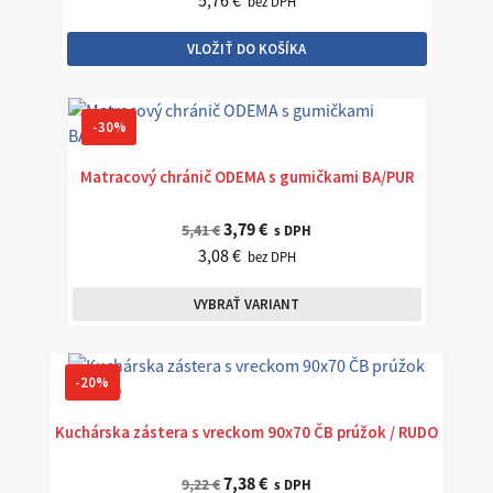
bez DPH
VLOŽIŤ DO KOŠÍKA
-30%
Matracový chránič ODEMA s gumičkami BA/PUR
3,79 €
5,41 €
s DPH
3,08 €
bez DPH
VYBRAŤ VARIANT
-20%
Kuchárska zástera s vreckom 90x70 ČB prúžok / RUDO
7,38 €
9,22 €
s DPH