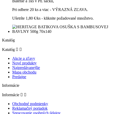
Balenie á 1ks v PE sáčku,
Pri odbere 20 ks a viac - VÝRAZNÁ ZĽAVA.
Ušetríte 1,80 €/ks - kliknite požadované množstvo.
Katalóg
Katalóg


Akcie a zľavy
Nové produkty
Najpredávanejšie
Mapa obchodu
Predajne
Informácie
Informácie


Obchodné podmienky
Reklamačný poriadok
Spracovanie osobných údajov