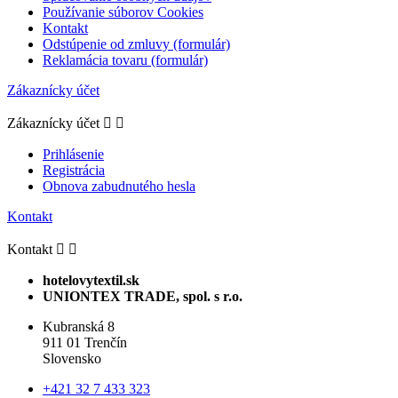
Používanie súborov Cookies
Kontakt
Odstúpenie od zmluvy (formulár)
Reklamácia tovaru (formulár)
Zákaznícky účet
Zákaznícky účet


Prihlásenie
Registrácia
Obnova zabudnutého hesla
Kontakt
Kontakt


hotelovytextil.sk
UNIONTEX TRADE, spol. s r.o.
Kubranská 8
911 01 Trenčín
Slovensko
+421 32 7 433 323