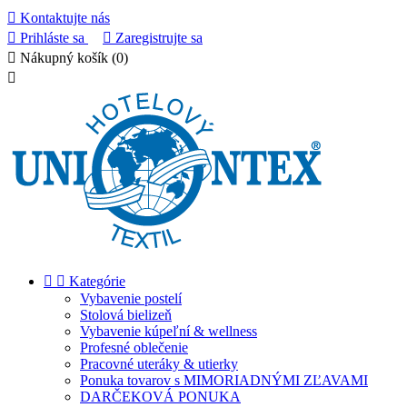

Kontaktujte nás

Prihláste sa

Zaregistrujte sa

Nákupný košík
(0)



Kategórie
Vybavenie postelí
Stolová bielizeň
Vybavenie kúpeľní & wellness
Profesné oblečenie
Pracovné uteráky & utierky
Ponuka tovarov s MIMORIADNÝMI ZĽAVAMI
DARČEKOVÁ PONUKA