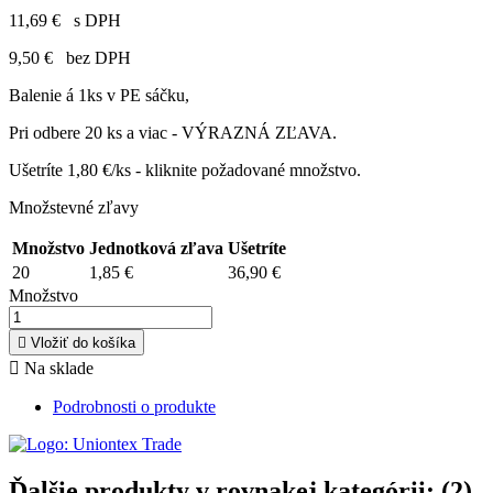
11,69 €
s DPH
9,50 €
bez DPH
Balenie á 1ks v PE sáčku,
Pri odbere 20 ks a viac - VÝRAZNÁ ZĽAVA.
Ušetríte 1,80 €/ks - kliknite požadované množstvo.
Množstevné zľavy
Množstvo
Jednotková zľava
Ušetríte
20
1,85 €
36,90 €
Množstvo

Vložiť do košíka

Na sklade
Podrobnosti o produkte
Ďalšie produkty v rovnakej kategórii: (2)